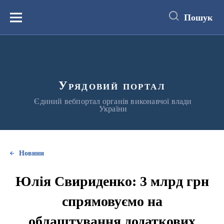
до
основного
Пошук
вмісту
Меню
Урядовий портал
Єдиний вебпортал органів виконавчої влади
України
Новини
Юлія Свириденко: 3 млрд грн
спрямовуємо на
облаштування додаткових