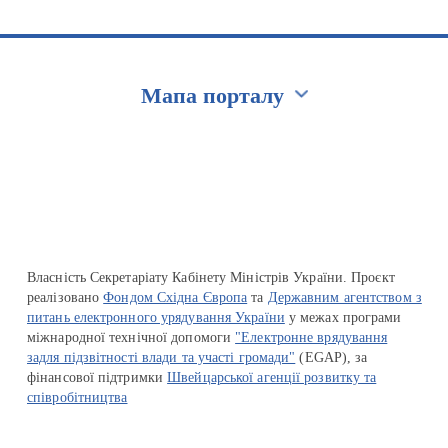
Мапа порталу
Перейти на сайт Ukraine.ua
Власність Секретаріату Кабінету Міністрів України. Проєкт
реалізовано
Фондом Східна Європа
та
Державним агентством з
питань електронного урядування України
у межах програми
міжнародної технічної допомоги
"Електронне врядування
задля підзвітності влади та участі громади"
(EGAP), за
фінансової підтримки
Швейцарської агенції розвитку та
співробітництва