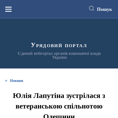
до
основного
Пошук
вмісту
Меню
Урядовий портал
Єдиний вебпортал органів виконавчої влади
України
Новини
Юлія Лапутіна зустрілася з
ветеранською спільнотою
Одещини