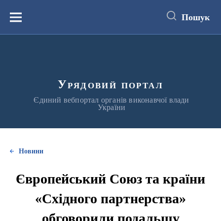
до
основного
Пошук
вмісту
Меню
Урядовий портал
Єдиний вебпортал органів виконавчої влади
України
Новини
Європейський Союз та країни
«Східного партнерства»
обговорили подальшу