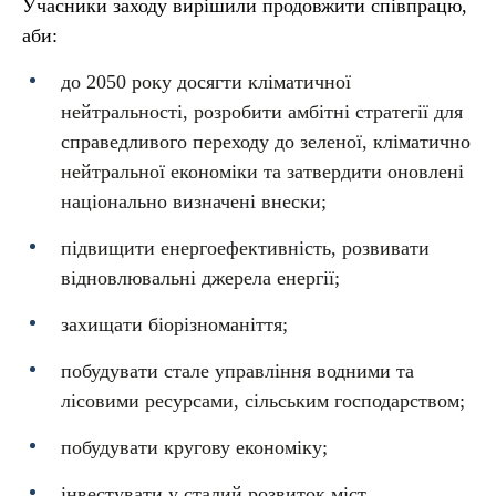
Учасники заходу вирішили продовжити співпрацю,
аби:
до 2050 року досягти кліматичної
нейтральності, розробити амбітні стратегії для
справедливого переходу до зеленої, кліматично
нейтральної економіки та затвердити оновлені
національно визначені внески;
підвищити енергоефективність, розвивати
відновлювальні джерела енергії;
захищати біорізноманіття;
побудувати стале управління водними та
лісовими ресурсами, сільським господарством;
побудувати кругову економіку;
інвестувати у сталий розвиток міст,