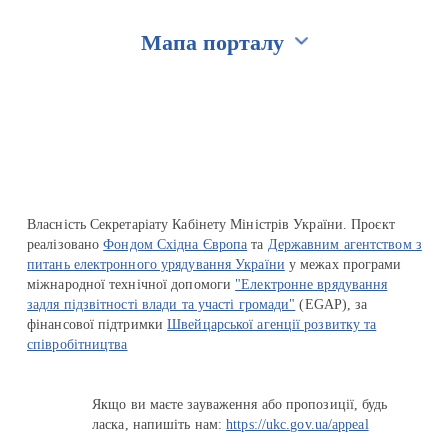
Мапа порталу
Перейти на сайт Ukraine.ua
Власність Секретаріату Кабінету Міністрів України. Проєкт
реалізовано
Фондом Східна Європа
та
Державним агентством з
питань електронного урядування України
у межах програми
міжнародної технічної допомоги
"Електронне врядування
задля підзвітності влади та участі громади"
(EGAP), за
фінансової підтримки
Швейцарської агенції розвитку та
співробітництва
Якщо ви маєте зауваження або пропозиції, будь
ласка, напишіть нам:
https://ukc.gov.ua/appeal