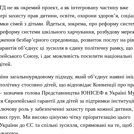
Д не як окремий проект, а як інтегровану частину вже
ері захисту прав дитини, освіти, охорони здоров’я, соціа
имки сімей з дітьми. Йдеться, зокрема, про реформу сист
, реформу системи шкільного харчування, розбудову мере
дження безбар’єрного середовища, розвиток послуг на рів
арантія об’єднує ці зусилля в єдину політичну рамку, що
пейського Союзу, і дає можливість посилити національні
дітей.
їни загальноурядовому підходу, який об’єднує наявні іні
політику стосовно дітей, що відповідає Конвенції про пр
— зазначив голова Представництва ЮНІСЕФ в Україні М
Європейської гарантії для дітей за підтримки інституці
ключову роль у забезпеченні захисту прав кожної дитини,
вих груп. Ми високо цінуємо чітку пріоритезацію цього
України до ЄС та спільні зусилля, спрямовані на те, щоб
увагою».