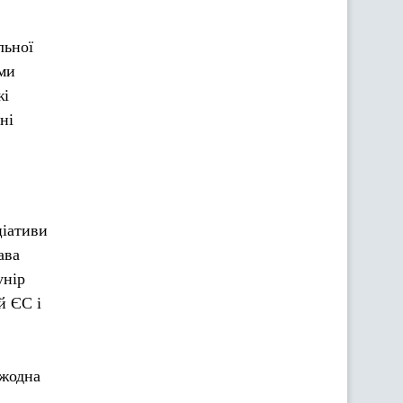
льної
еми
жі
ні
ціативи
ава
унір
й ЄС і
 жодна