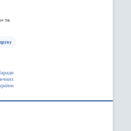
» та
 друку
Наради
тичних
країни