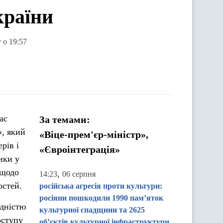
країни
 о 19:57
ас
За темами:
», який
«Віце-прем'єр-міністр»,
рів і
«Євроінтеграція»
ики у
 щодо
,
14:23
06 серпня
остей.
російська агресія проти культури:
росіяни пошкодили 1990 пам’яток
ідністю
культурної спадщини та 2625
оступу
об’єктів культурної інфраструктури