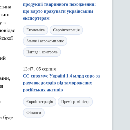
продукції тваринного походження:
стина
що варто врахувати українським
тині
експортерам
у з
повідає
Економіка
Євроінтеграція
йської
Земля і агрокомплекс
Нагляд і контроль
кий
,
13:47
05 серпня
ЄС спрямує Україні 1,4 млрд євро за
аїни,
рахунок доходів від заморожених
ля
російських активів
а
Євроінтеграція
Прем'єр-міністр
Фінанси
а буде