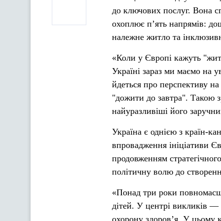
до ключових послуг. Вона с
охоплює п’ять напрямів: дош
належне житло та інклюзив
«Коли у Європі кажуть "жит
Україні зараз ми маємо на у
йдеться про перспективу на
"дожити до завтра". Такою з
найуразливіші його заручни
Україна є однією з країн-ка
впровадження ініціативи Євр
продовженням стратегічного
політичну волю до створенн
«Понад три роки повномасшт
дітей. У центрі викликів — 
охорону здоров’я. У цьому к