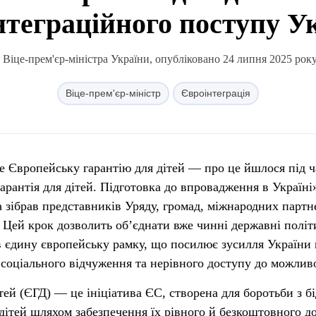
нтеграційного поступу У
Віце-прем'єр-міністра України, опубліковано 24 липня 2025 року
Віце-прем'єр-міністр
Євроінтеграція
е Європейську гарантію для дітей — про це йшлося під ч
рантія для дітей. Підготовка до впровадження в Україні
а зібрав представників Уряду, громад, міжнародних партне
. Цей крок дозволить об’єднати вже чинні державні політ
в єдину європейську рамку, що посилює зусилля України
, соціального відчуження та нерівного доступу до можлив
тей (ЄГД) — це ініціатива ЄС, створена для боротьби з б
дітей шляхом забезпечення їх рівного й безкоштовного д