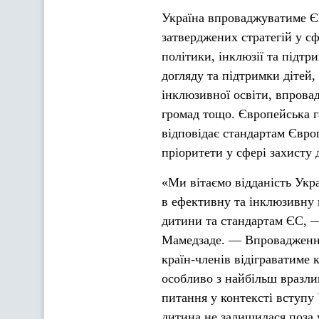
Україна впроваджуватиме ЄГ
затверджених стратегій у сф
політики, інклюзії та підтр
догляду та підтримки дітей
інклюзивної освіти, впрова
громад тощо. Європейська г
відповідає стандартам Євро
пріоритети у сфері захисту 
«Ми вітаємо відданість Укра
в ефективну та інклюзивну 
дитини та стандартам ЄС, 
Мамедзаде. — Впровадження 
країн-членів відіграватиме 
особливо з найбільш вразли
питання у контексті вступу 
дитина не залишилася поза 