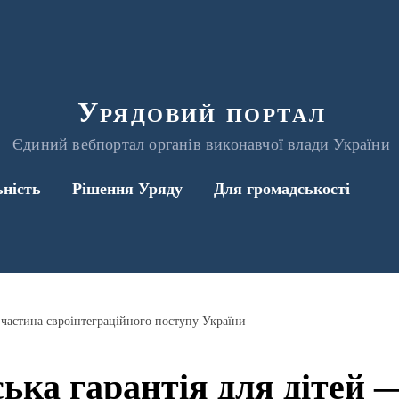
Урядовий портал
Єдиний вебпортал органів виконавчої влади України
ьність
Рішення Уряду
Для громадськості
 частина євроінтеграційного поступу України
ька гарантія для дітей 