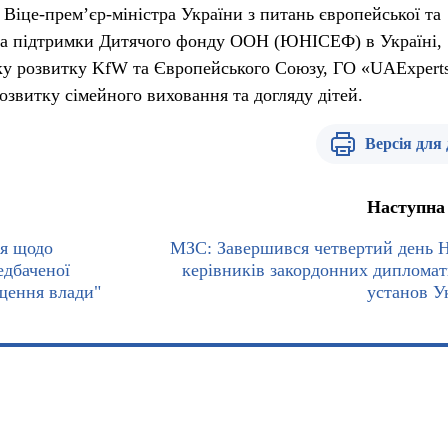
Віце-прем’єр-міністра України з питань європейської та
 за підтримки Дитячого фонду ООН (ЮНІСЕФ) в Україні,
ку розвитку KfW та Європейського Союзу, ГО «UAExperts
озвитку сімейного виховання та догляду дітей.
Версія для
Наступна
я щодо
МЗС: Завершився четвертий день 
едбаченої
керівників закордонних диплома
щення влади"
установ У