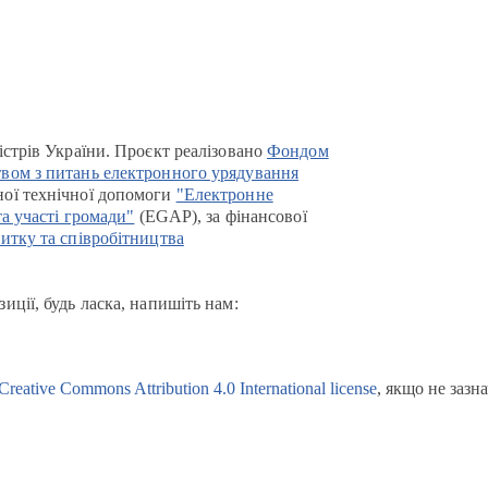
істрів України. Проєкт реалізовано
Фондом
вом з питань електронного урядування
ої технічної допомоги
"Електронне
та участі громади"
(EGAP), за фінансової
итку та співробітництва
иції, будь ласка, напишіть нам:
Creative Commons Attribution 4.0 International license
, якщо не зазн