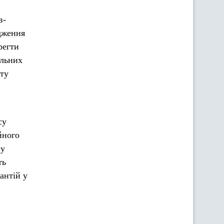
в-
адження
регти
альних
сту
су
йного
ну
ть
антій у