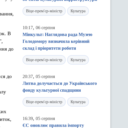
Віце-прем'єр-міністр
Культура
вання,
,
10:17
06 серпня
ок. В
Мінкульт: Наглядова рада Музею
",
Голодомору визначила керівний
склад і пріоритети роботи
ння до
Віце-прем'єр-міністр
Культура
ися до
,
20:37
05 серпня
Литва долучається до Українського
фонду культурної спадщини
алу
Віце-прем'єр-міністр
Культура
ких
,
16:39
05 серпня
иток,
ЄС оновлює правила імпорту
є