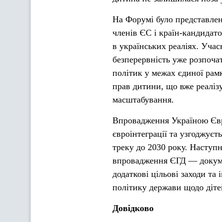
На Форумі було представлен
членів ЄС і країн-кандидато
в українських реаліях. Учас
безперервність уже розпоча
політик у межах єдиної рам
прав дитини, що вже реаліз
масштабування.
Впровадження Україною Євр
євроінтеграції та узгоджуєт
треку до 2030 року. Наступ
впровадження ЄГД — докумен
додаткові цільові заходи та
політику держави щодо діте
Довідково