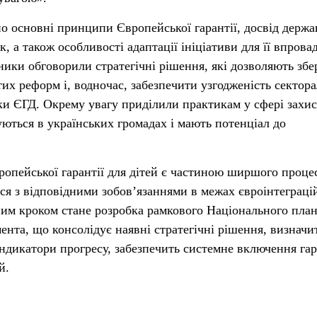
о основні принципи Європейської гарантії, досвід держа
к, а також особливості адаптації ініціативи для її впров
ники обговорили стратегічні рішення, які дозволяють збе
тих реформ і, водночас, забезпечити узгодженість сектор
ки ЄГД. Окрему увагу приділили практикам у сфері захи
уються в українських громадах і мають потенціал до
опейської гарантії для дітей є частиною ширшого проце
ься з відповідними зобов’язаннями в межах євроінтеграці
ним кроком стане розробка рамкового Національного пла
та, що консолідує наявні стратегічні рішення, визначи
 індикатори прогресу, забезпечить системне включення гар
й.