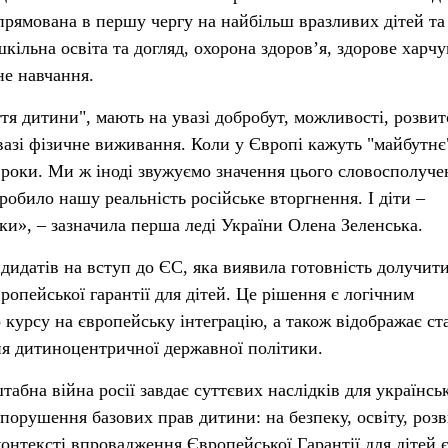
прямована в першу чергу на найбільш вразливих дітей та
кільна освіта та догляд, охорона здоров’я, здорове харчу
не навчання.
тя дитини", мають на увазі добробут, можливості, розвит
вазі фізичне виживання. Коли у Європі кажуть "майбутнє
 роки. Ми ж іноді звужуємо значення цього словосполуче
робило нашу реальність російське вторгнення. І діти –
ки», – зазначила перша леді України Олена Зеленська.
ндидатів на вступ до ЄС, яка виявила готовність долучит
опейської гарантії для дітей. Це рішення є логічним
 курсу на європейську інтеграцію, а також відображає ст
я дитиноцентричної державної політики.
абна війна росії завдає суттєвих наслідків для українсь
порушення базових прав дитини: на безпеку, освіту, розв
онтексті впровадження Європейської Гарантії для дітей 