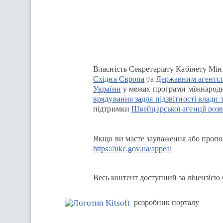
Перейти на сайт Ukraine.ua
Власність Секретаріату Кабінету Мін
Східна Європа
та
Державним агентст
України
у межах програми міжнародн
врядування задля підзвітності влади 
підтримки
Швейцарської агенції розв
Якщо ви маєте зауваження або пропоз
https://ukc.gov.ua/appeal
Весь контент доступний за ліцензією
розробник порталу