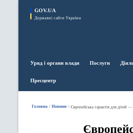
до
основного
GOV.UA
вмісту
Державні сайти України
Уряд і органи влади
Послуги
Діял
Пресцентр
Головна
Новини
Європейська гарантія для дітей —
Європейс