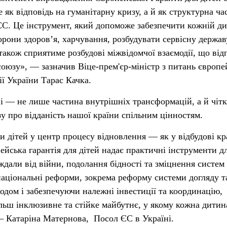
як відповідь на гуманітарну кризу, а й як структурна ча
ЄС. Це інструмент, який допоможе забезпечити кожній ди
хорони здоров’я, харчування, розбудувати сервісну держав
 також сприятиме розбудові міжвідомчої взаємодії, що від
зу», — зазначив Віце-прем'єр-міністр з питань європе
ії України Тарас Качка.
і — не лише частина внутрішніх трансформацій, а й чіт
 про відданість нашої країни спільним цінностям.
и дітей у центр процесу відновлення — як у відбудові кр
ейська гарантія для дітей надає практичні інструменти д
ждали від війни, подолання бідності та зміцнення систем
національні реформи, зокрема реформу системи догляду т
ходом і забезпечуючи належні інвестиції та координацію,
льш інклюзивне та стійке майбутнє, у якому кожна дитин
— Катаріна Матернова, Посол ЄС в Україні.