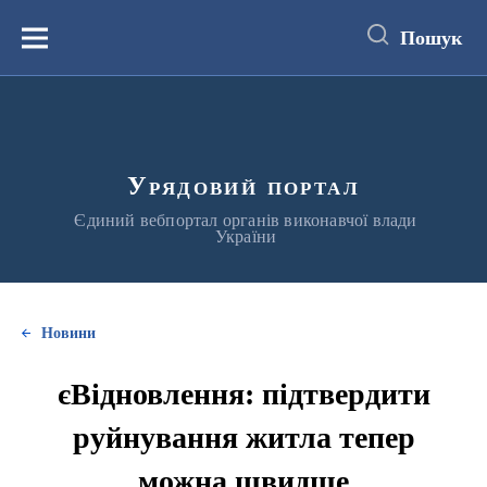
до
основного
Пошук
вмісту
Меню
Урядовий портал
Єдиний вебпортал органів виконавчої влади
України
Новини
єВідновлення: підтвердити
руйнування житла тепер
можна швидше