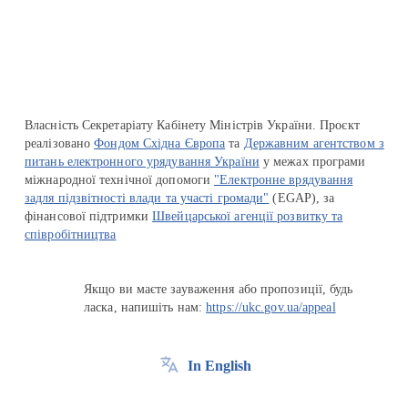
Перейти на сайт Ukraine.ua
Власність Секретаріату Кабінету Міністрів України. Проєкт
реалізовано
Фондом Східна Європа
та
Державним агентством з
питань електронного урядування України
у межах програми
міжнародної технічної допомоги
"Електронне врядування
задля підзвітності влади та участі громади"
(EGAP), за
фінансової підтримки
Швейцарської агенції розвитку та
співробітництва
Якщо ви маєте зауваження або пропозиції, будь
ласка, напишіть нам:
https://ukc.gov.ua/appeal
In English