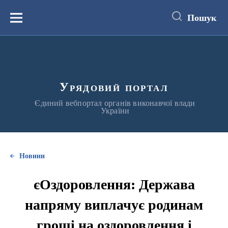
до
основного
Пошук
вмісту
Меню
Урядовий портал
Єдиний вебпортал органів виконавчої влади
України
Новини
єОздоровлення: Держава
напряму виплачує родинам
гроші на оздоровлення і