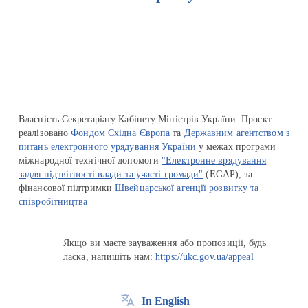
Перейти на сайт Ukraine.ua
Власність Секретаріату Кабінету Міністрів України. Проєкт
реалізовано
Фондом Східна Європа
та
Державним агентством з
питань електронного урядування України
у межах програми
міжнародної технічної допомоги
"Електронне врядування
задля підзвітності влади та участі громади"
(EGAP), за
фінансової підтримки
Швейцарської агенції розвитку та
співробітництва
Якщо ви маєте зауваження або пропозиції, будь
ласка, напишіть нам:
https://ukc.gov.ua/appeal
In English