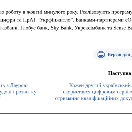
ю роботу в жовтні минулого року. Реалізовують програм
нцифри та ПрАТ “Укрфінжитло”. Банками-партнерами єОс
азбанк, Глобус банк, Sky Bank, Укрексімбанк та Sense B
Версія для
Наступна
ив з Лаурою
Кожен другий український
дові і розвитку
скористався цифровим сервіс
у
отримання кваліфікаційних доку