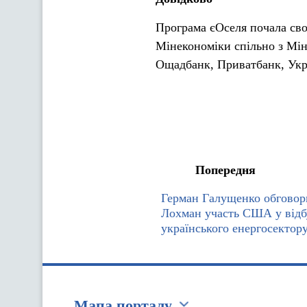
Програма єОселя почала сво
Мінекономіки спільно з Мі
Ощадбанк, Приватбанк, Укрг
Попередня
Герман Галущенко обговор
Лохман участь США у відбу
українського енергосектор
Мапа порталу