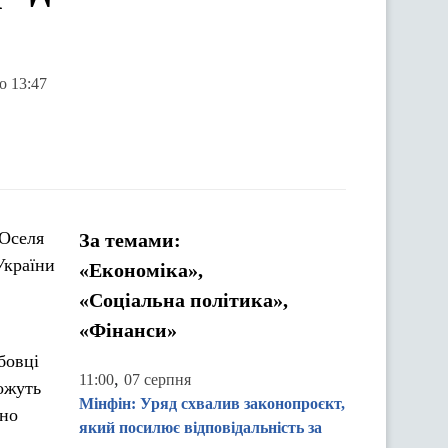
о 13:47
єОселя
За темами:
України
«Економіка»,
«Соціальна політика»,
«Фінанси»
бовці
,
11:00
07 серпня
ожуть
Мінфін: Уряд схвалив законопроєкт,
ано
який посилює відповідальність за