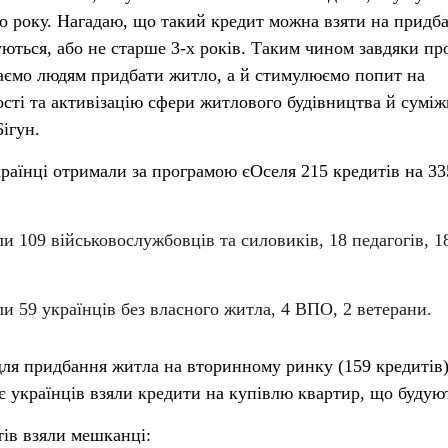
о року. Нагадаю, що такий кредит можна взяти на придб
уються, або не старше 3-х років. Таким чином завдяки пр
аємо людям придбати житло, а й стимулюємо попит на
ті та активізацію сфери житлового будівництва й сумі
Бігун.
раїнці отримали за програмою єОселя 215 кредитів на 3
и 109 військовослужбовців та силовиків, 18 педагогів, 1
и 59 українців без власного житла, 4 ВПО, 2 ветерани.
ля придбання житла на вторинному ринку (159 кредитів)
є українців взяли кредити на купівлю квартир, що будую
ів взяли мешканці: