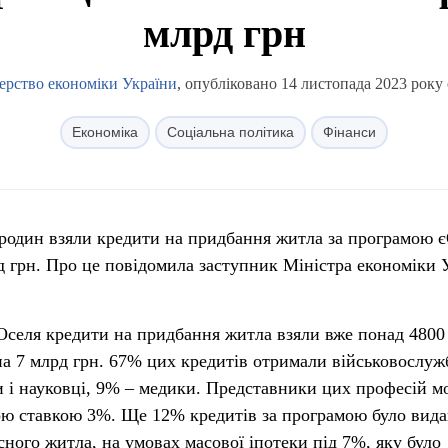
млрд грн
ерство економіки України
, опубліковано 14 листопада 2023 року 
Економіка
Соціальна політика
Фінанси
 родин взяли кредити на придбання житла за програмою 
д грн. Про це повідомила заступник Міністра економіки 
єОселя кредити на придбання житла взяли вже понад 4800
на 7 млрд грн. 67% цих кредитів отримали військовослуж
и і науковці, 9% – медики. Представники цих професій м
ою ставкою 3%. Ще 12% кредитів за програмою було вид
сного житла, на умовах масової іпотеки під 7%, яку було