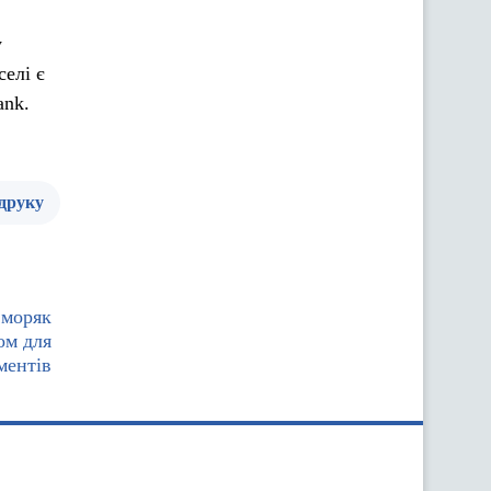
у
елі є
ank.
 друку
 моряк
ом для
ментів