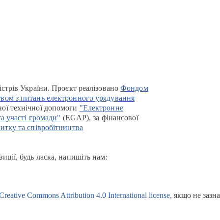
істрів України. Проєкт реалізовано
Фондом
вом з питань електронного урядування
ої технічної допомоги
"Електронне
та участі громади"
(EGAP), за фінансової
итку та співробітництва
иції, будь ласка, напишіть нам:
Creative Commons Attribution 4.0 International license
, якщо не зазн