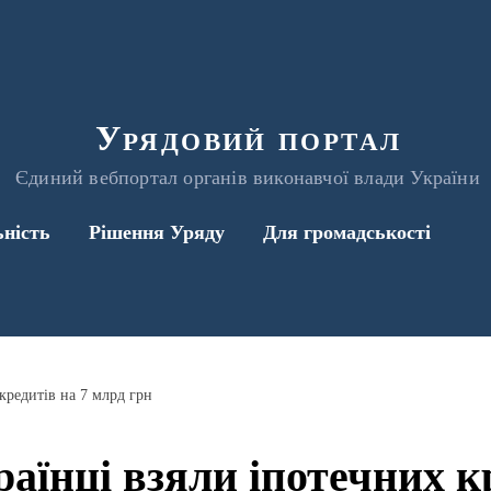
Урядовий портал
Єдиний вебпортал органів виконавчої влади України
ьність
Рішення Уряду
Для громадськості
кредитів на 7 млрд грн
аїнці взяли іпотечних к