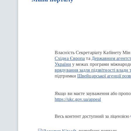
Перейти на сайт Ukraine.ua
Власність Секретаріату Кабінету Мін
Східна Європа
та
Державним агентст
України
у межах програми міжнародн
врядування задля підзвітності влади 
підтримки
Швейцарської агенції розв
Якщо ви маєте зауваження або пропоз
https://ukc.gov.ua/appeal
Весь контент доступний за ліцензією
розробник порталу