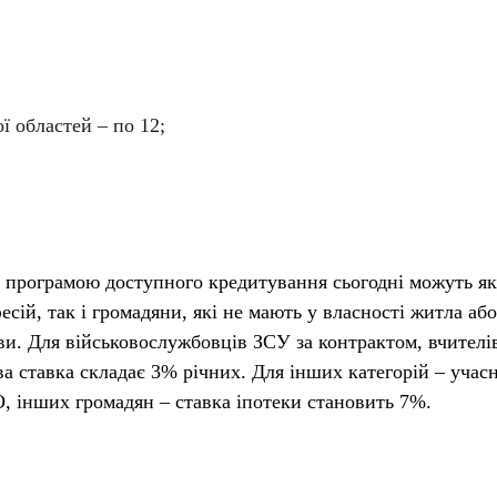
ї областей – по 12;
 програмою доступного кредитування сьогодні можуть як
ій, так і громадяни, які не мають у власності житла або
и. Для військовослужбовців ЗСУ за контрактом, вчителі
ва ставка складає 3% річних. Для інших категорій – учас
О, інших громадян – ставка іпотеки становить 7%.