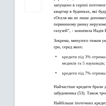
запущено в серпні поточног
квартир в будинках, які буд
єОселя ми не лише допомаг
первинному ринку нерухомос
галузей”, - зазначила Надія 
Зокрема, минулого тижня ук
грн, серед яких:
кредити під 3%
отримал
медиків та 5 науковців;
кредити під 7%
отримал
Найчастіше кредити брали д
забудовника (53). Також тро
Найбільше іпотечних кредит