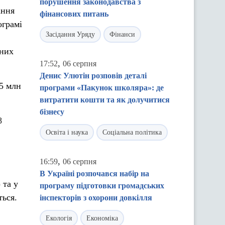
порушення законодавства з
ання
фінансових питань
ограмі
Засідання Уряду
Фінанси
жних
,
17:52
06 серпня
Денис Улютін розповів деталі
35 млн
програми «Пакунок школяра»: де
витратити кошти та як долучитися
бізнесу
8
Освіта і наука
Соціальна політика
,
16:59
06 серпня
В Україні розпочався набір на
 та у
програму підготовки громадських
ться.
інспекторів з охорони довкілля
Екологія
Економіка