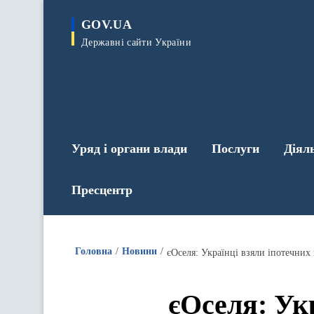
до
основного
GOV.UA
вмісту
Державні сайти України
Уряд і органи влади
Послуги
Діял
Пресцентр
Головна
Новини
єОселя: Українці взяли іпотечних 
єОселя: Укр