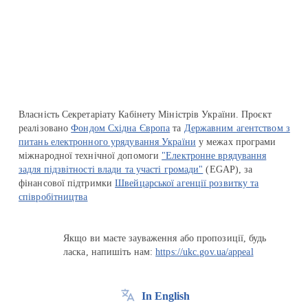
Перейти на сайт Ukraine.ua
Власність Секретаріату Кабінету Міністрів України. Проєкт
реалізовано
Фондом Східна Європа
та
Державним агентством з
питань електронного урядування України
у межах програми
міжнародної технічної допомоги
"Електронне врядування
задля підзвітності влади та участі громади"
(EGAP), за
фінансової підтримки
Швейцарської агенції розвитку та
співробітництва
Якщо ви маєте зауваження або пропозиції, будь
ласка, напишіть нам:
https://ukc.gov.ua/appeal
In English