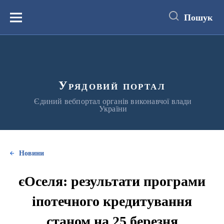
до
основного
Пошук
вмісту
Меню
Урядовий портал
Єдиний вебпортал органів виконавчої влади
України
Новини
єОселя: результати програми
іпотечного кредитування
станом на 25 березня