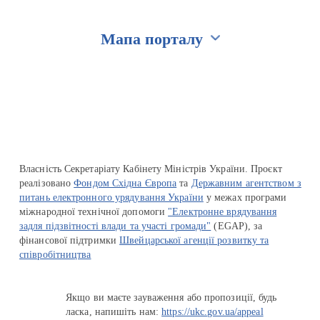
Мапа порталу
Перейти на сайт Ukraine.ua
Власність Секретаріату Кабінету Міністрів України. Проєкт
реалізовано
Фондом Східна Європа
та
Державним агентством з
питань електронного урядування України
у межах програми
міжнародної технічної допомоги
"Електронне врядування
задля підзвітності влади та участі громади"
(EGAP), за
фінансової підтримки
Швейцарської агенції розвитку та
співробітництва
Якщо ви маєте зауваження або пропозиції, будь
ласка, напишіть нам:
https://ukc.gov.ua/appeal