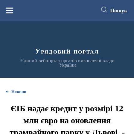
до
основного
Пошук
вмісту
Меню
Урядовий портал
Єдиний вебпортал органів виконавчої влади
України
Новини
ЄІБ надає кредит у розмірі 12
млн євро на оновлення
трамвайного парку у Львові, -