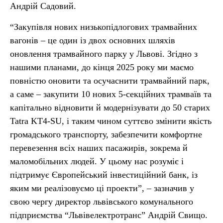
Андрій Садовий.
“Закупівля нових низькопідлогових трамвайних
вагонів – це один із двох основних шляхів
оновлення трамвайного парку у Львові. Згідно з
нашими планами, до кінця 2025 року ми маємо
повністю оновити та осучаснити трамвайний парк,
а саме – закупити 10 нових 5-секційних трамваїв та
капітально відновити й модернізувати до 50 старих
Tatra KT4-SU, і таким чином суттєво змінити якість
громадського транспорту, забезпечити комфортне
перевезення всіх наших пасажирів, зокрема й
маломобільних людей. У цьому нас розуміє і
підтримує Європейський інвестиційний банк, із
яким ми реалізовуємо ці проекти”, – зазначив у
свою чергу директор львівського комунального
підприємства “Львівелектротранс” Андрій Свищо.