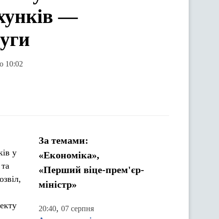
хунків —
луги
о 10:02
За темами:
ків у
«Економіка»,
 та
«Перший віце-прем'єр-
озвіл,
міністр»
екту
,
20:40
07 серпня