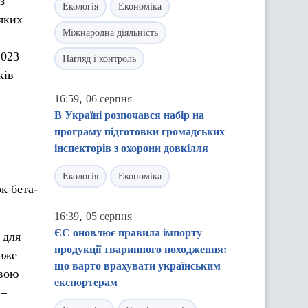
з
Екологія
Економіка
 яких
Міжнародна діяльність
2023
Нагляд і контроль
ків
,
16:59
06 серпня
В Україні розпочався набір на
програму підготовки громадських
інспекторів з охорони довкілля
Екологія
Економіка
к бета-
,
16:39
05 серпня
ЄС оновлює правила імпорту
 для
продукції тваринного походження:
 вже
що варто врахувати українським
ивою
експортерам
 –