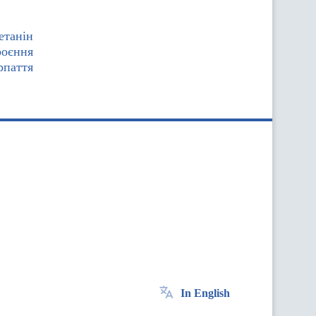
етанін
роєння
рпаття
In English