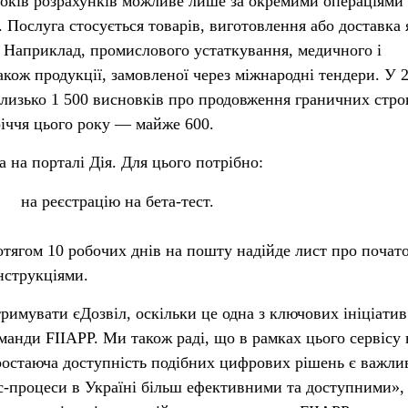
оків розрахунків можливе лише за окремими операціями 
. Послуга стосується товарів, виготовлення або доставка
. Наприклад, промислового устаткування, медичного і
акож продукції, замовленої через міжнародні тендери. У 
лизько 1 500 висновків про продовження граничних стро
річчя цього року — майже 600.
 на порталі Дія. Для цього потрібно:
на реєстрацію на бета-тест.
тягом 10 робочих днів на пошту надійде лист про почато
нструкціями.
римувати єДозвіл, оскільки це одна з ключових ініціатив
манди FIIAPP. Ми також раді, що в рамках цього сервісу
ростаюча доступність подібних цифрових рішень є важл
ес-процеси в Україні більш ефективними та доступними»,