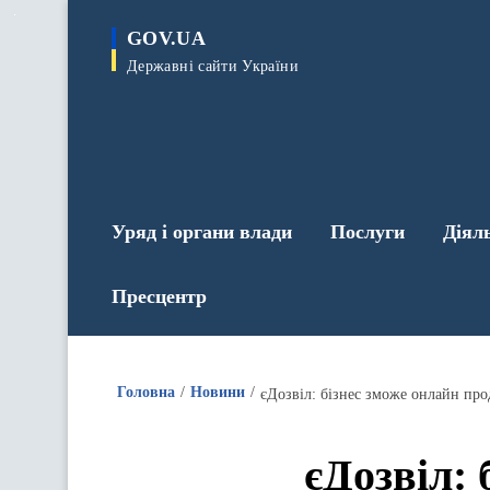
до
основного
GOV.UA
вмісту
Державні сайти України
Уряд і органи влади
Послуги
Діял
Пресцентр
Головна
Новини
єДозвіл: бізнес зможе онлайн про
єДозвіл: