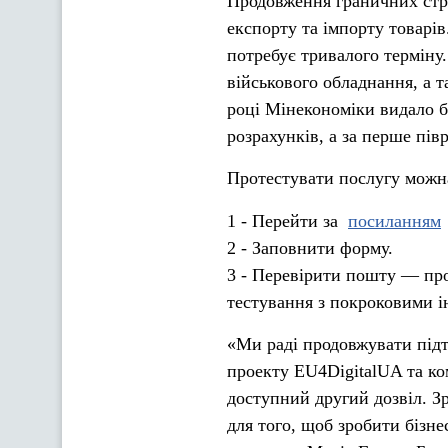
Продовження граничних стр
експорту та імпорту товарів
потребує тривалого терміну
військового обладнання, а т
році Мінекономіки видало б
розрахунків, а за перше пів
Протестувати послугу можна
1 - Перейти за
посиланням
2 - Заповнити форму.
3 - Перевірити пошту — про
тестування з покроковими і
«Ми раді продовжувати підт
проекту EU4DigitalUA та ко
доступний другий дозвіл. З
для того, щоб зробити бізн