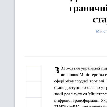
граничн
ста
Мініст
З
31 жовтня українські пі
висновок Міністерства 
сфері міжнародної торгівлі
стане доступною масово у гр
який реалізується Міністер
цифрової трансформації Ук
EU4DigitalUA, що впровадж