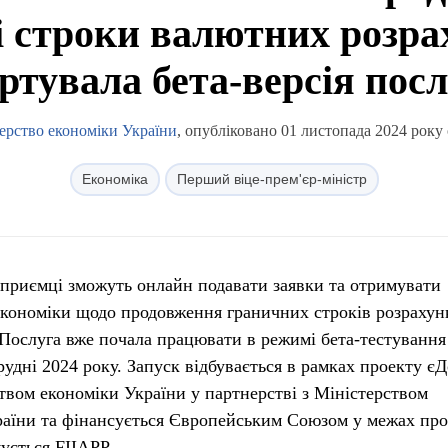
і строки валютних розра
ртувала бета-версія пос
ерство економіки України
, опубліковано 01 листопада 2024 року 
Економіка
Перший віце-прем'єр-міністр
дприємці зможуть онлайн подавати заявки та отримувати
економіки щодо продовження граничних строків розрахун
. Послуга вже почала працювати в режимі бета-тестування
удні 2024 року. Запуск відбувається в рамках проекту єД
ством економіки України у партнерстві з Міністерством
раїни та фінансується Європейським Союзом у межах про
ується FIIAPP.