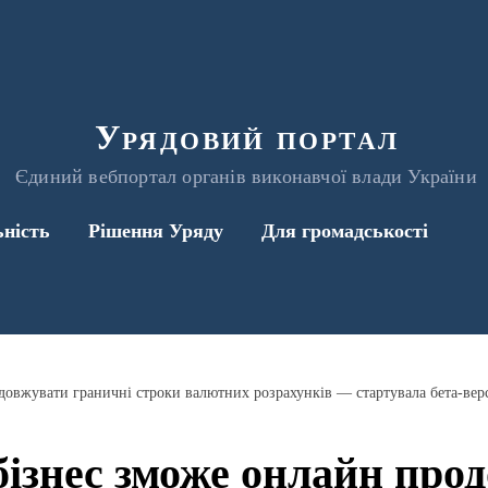
Урядовий портал
Єдиний вебпортал органів виконавчої влади України
ьність
Рішення Уряду
Для громадськості
довжувати граничні строки валютних розрахунків — стартувала бета-вер
 бізнес зможе онлайн про