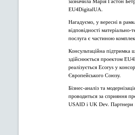
зазначила Марія Гастон Бет
EU4DigitalUA.
Нагадуємо, у вересні в рамк
відповідності матеріально-т
послуга є частиною комплек
Консультаційна підтримка щ
здійснюється проектом EU4Bu
реалізується Ecorys у консо
Європейського Союзу.
Бізнес-аналіз та модернізаці
проводиться за сприяння пр
USAID і UK Dev. Партнери з