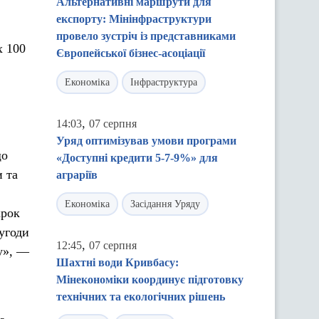
Альтернативні маршрути для
експорту: Мінінфраструктури
провело зустріч із представниками
х 100
Європейської бізнес-асоціації
Економіка
Інфраструктура
,
14:03
07 серпня
Уряд оптимізував умови програми
що
«Доступні кредити 5-7-9%» для
и та
аграріїв
Економіка
Засідання Уряду
крок
угоди
,
12:45
07 серпня
у», —
Шахтні води Кривбасу:
Мінекономіки координує підготовку
технічних та екологічних рішень