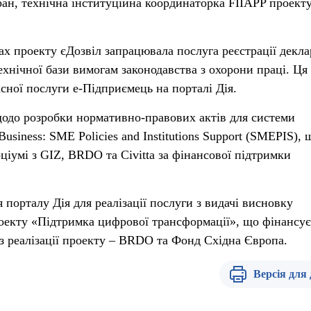
ран, технічна інституційна координаторка FIIAPP проект
ах проекту єДозвіл запрацювала послуга реєстрації декла
ехнічної бази вимогам законодавства з охорони праці. Ця
сної послуги е-Підприємець на порталі Дія.
одо розробки нормативно-правових актів для системи
siness: SME Policies and Institutions Support (SMEPIS), 
рціумі з GIZ, BRDO та Civitta за фінансової підтримки
я порталу Дія для реалізації послуги з видачі висновку
оекту «Підтримка цифрової трансформації», що фінансує
 реалізації проекту – BRDO та Фонд Східна Європа.
Версія для