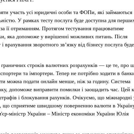
зяти участь усі юридичні особи та ФОПи, які займаються
ністю. У рамках тесту послуга буде доступна для перши
я за її отриманням. Протягом тестування працюватиме
ки, яка допоможе у вирішенні можливих питань. Після
і врахування зворотного зв’язку від бізнесу послуга буде
граничних строків валютних розрахунків — це те, про 
спортери та імпортери. Тепер не потрібно ходити в банк
ти можна подати онлайн менше, ніж за годину. Система
вку, допоможе виправити помилки і заощадить час. Цей 
трафів і блокування рахунків. Очікуємо, що міжнародні 
, що сприятиме швидшому поверненню валюти в Україн
'єр-міністр України – Міністр економіки України Юлія