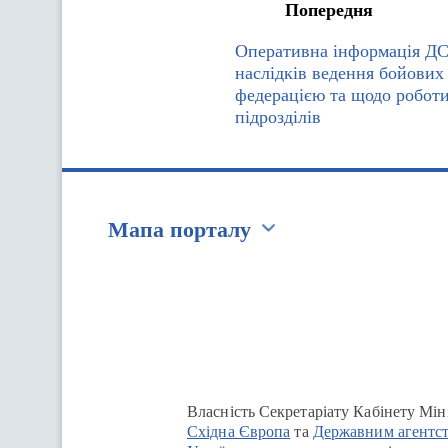
Попередня
Оперативна інформація Д
наслідків ведення бойових
федерацією та щодо роботи
підрозділів
Мапа порталу
Перейти на сайт Ukraine.ua
Власність Секретаріату Кабінету Мін
Східна Європа
та
Державним агентст