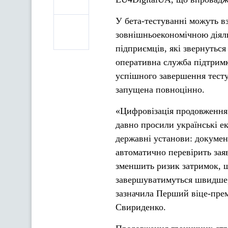
У бета-тестуванні можуть в
зовнішньоекономічною діяль
підприємців, які звернутьс
оперативна служба підтрим
успішного завершення тесту 
запущена повноцінно.
«Цифровізація продовження 
давно просили українські ек
державні установи: докумен
автоматично перевірить зая
зменшить ризик затримок, ш
завершуватимуться швидше
зазначила Перший віце-прем
Свириденко.