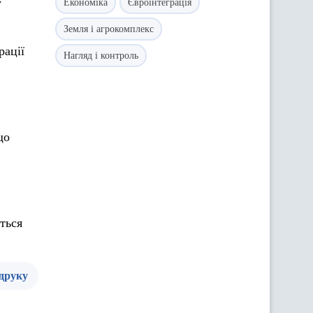
у
Економіка
Євроінтеграція
Земля і агрокомплекс
рації
Нагляд і контроль
що
ться
 друку