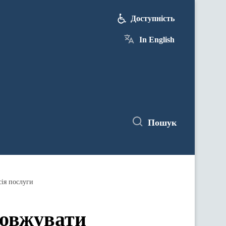
Доступність
In English
Пошук
сія послуги
довжувати