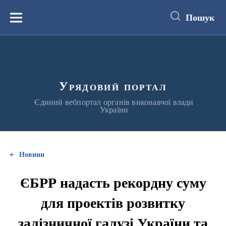
до
основного
Пошук
вмісту
Меню
Урядовий портал
Єдиний вебпортал органів виконавчої влади
України
Новини
ЄБРР надасть рекордну суму
для проектів розвитку
залізничної галузі України та