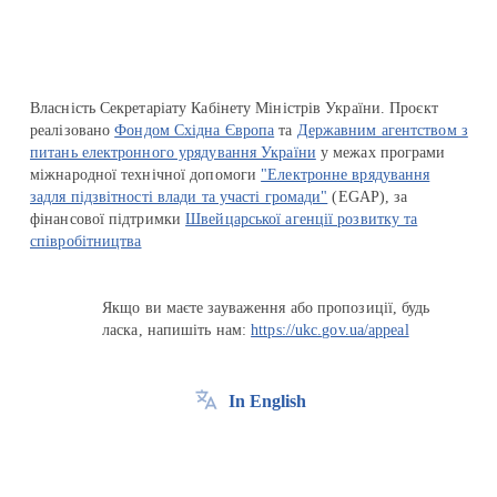
Власність Секретаріату Кабінету Міністрів України. Проєкт
реалізовано
Фондом Східна Європа
та
Державним агентством з
питань електронного урядування України
у межах програми
міжнародної технічної допомоги
"Електронне врядування
задля підзвітності влади та участі громади"
(EGAP), за
фінансової підтримки
Швейцарської агенції розвитку та
співробітництва
Якщо ви маєте зауваження або пропозиції, будь
ласка, напишіть нам:
https://ukc.gov.ua/appeal
In English