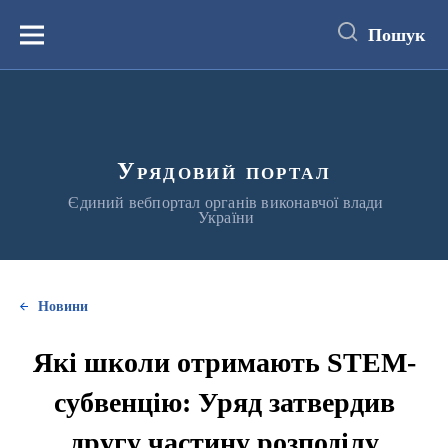
до
основного
Пошук
вмісту
Меню
Урядовий портал
Єдиний вебпортал органів виконавчої влади
України
Новини
Які школи отримають STEM-
субвенцію: Уряд затвердив
другу частину розподілу