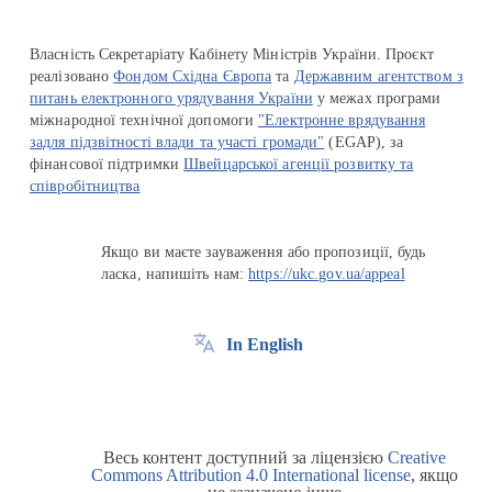
Власність Секретаріату Кабінету Міністрів України. Проєкт
реалізовано
Фондом Східна Європа
та
Державним агентством з
питань електронного урядування України
у межах програми
міжнародної технічної допомоги
"Електронне врядування
задля підзвітності влади та участі громади"
(EGAP), за
фінансової підтримки
Швейцарської агенції розвитку та
співробітництва
Якщо ви маєте зауваження або пропозиції, будь
ласка, напишіть нам:
https://ukc.gov.ua/appeal
In English
Весь контент доступний за ліцензією
Creative
Commons Attribution 4.0 International license
, якщо