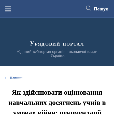
до
основного
Пошук
вмісту
Меню
Урядовий портал
Єдиний вебпортал органів виконавчої влади
України
Новини
Як здійснювати оцінювання
навчальних досягнень учнів в
умовах війни: рекомендації