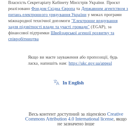
Власність Секретаріату Кабінету Міністрів України. Проєкт
реалізовано
Фондом Східна Європа
та
Державним агентством з
питань електронного урядування України
у межах програми
міжнародної технічної допомоги
"Електронне врядування
задля підзвітності влади та участі громади"
(EGAP), за
фінансової підтримки
Швейцарської агенції розвитку та
співробітництва
Якщо ви маєте зауваження або пропозиції, будь
ласка, напишіть нам:
https://ukc.gov.ua/appeal
In English
Весь контент доступний за ліцензією
Creative
Commons Attribution 4.0 International license
, якщо
не зазначено інше