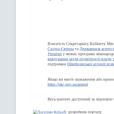
Перейти на сайт Ukraine.ua
Власність Секретаріату Кабінету Мін
Східна Європа
та
Державним агентст
України
у межах програми міжнародн
врядування задля підзвітності влади 
підтримки
Швейцарської агенції розв
Якщо ви маєте зауваження або пропоз
https://ukc.gov.ua/appeal
Весь контент доступний за ліцензією
розробник порталу