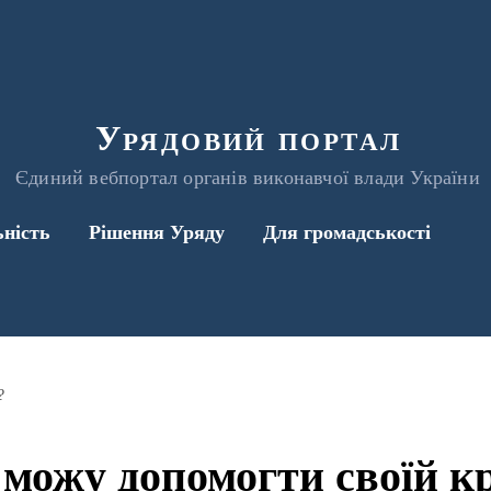
Урядовий портал
Єдиний вебпортал органів виконавчої влади України
ьність
Рішення Уряду
Для громадськості
?
 можу допомогти своїй кр