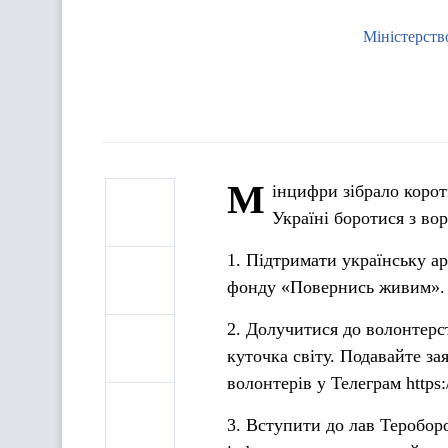
Міністерств
М
інцифри зібрало коро
Україні боротися з во
1️. Підтримати українську 
фонду «Повернись живим». З
2️. Долучитися до волонтер
куточка світу. Подавайте зая
волонтерів у Телеграм https:
3️. Вступити до лав Теробо