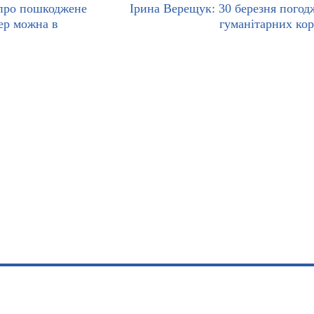
про пошкоджене
Ірина Верещук: 30 березня погод
пер можна в
гуманітарних ко