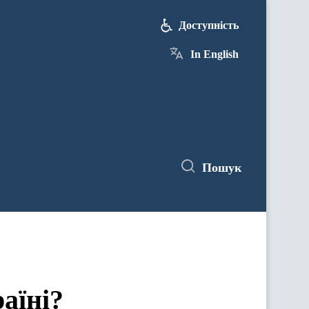
Доступність
In English
Пошук
аїні?