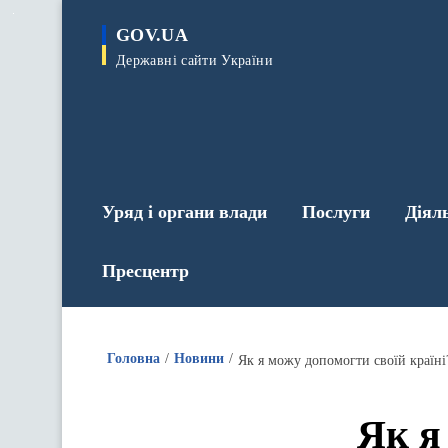
до
основного
GOV.UA
вмісту
Державні сайти України
Уряд і органи влади
Послуги
Діял
Пресцентр
Головна
Новини
Як я можу допомогти своїй країні
Як я