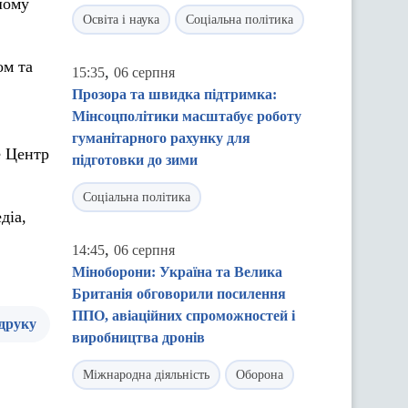
шому
Освіта і наука
Соціальна політика
ом та
,
15:35
06 серпня
Прозора та швидка підтримка:
Мінсоцполітики масштабує роботу
гуманітарного рахунку для
е Центр
підготовки до зими
Соціальна політика
діа,
,
14:45
06 серпня
Міноборони: Україна та Велика
Британія обговорили посилення
ППО, авіаційних спроможностей і
 друку
виробництва дронів
Міжнародна діяльність
Оборона