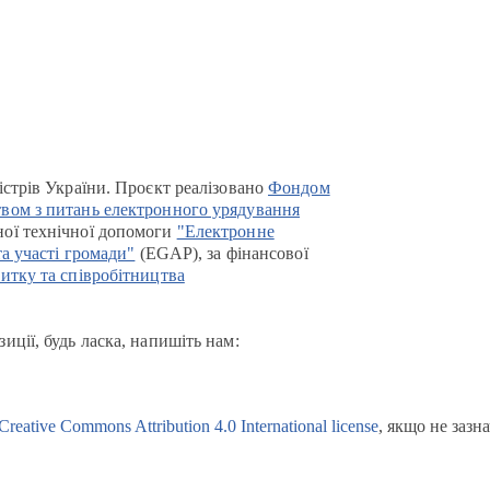
істрів України. Проєкт реалізовано
Фондом
вом з питань електронного урядування
ої технічної допомоги
"Електронне
та участі громади"
(EGAP), за фінансової
итку та співробітництва
иції, будь ласка, напишіть нам:
Creative Commons Attribution 4.0 International license
, якщо не зазн