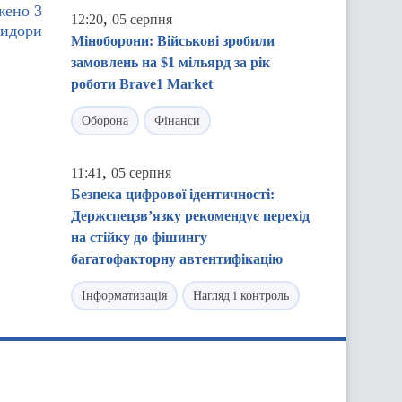
жено 3
,
12:20
05 серпня
ридори
Міноборони: Військові зробили
замовлень на $1 мільярд за рік
роботи Brave1 Market
Оборона
Фінанси
,
11:41
05 серпня
Безпека цифрової ідентичності:
Держспецзв’язку рекомендує перехід
на стійку до фішингу
багатофакторну автентифікацію
Інформатизація
Нагляд і контроль