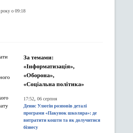
 року о 09:18
гати
За темами:
«Інформатизація»,
«Оборона»,
ного
«Соціальна політика»
кого
,
17:52
06 серпня
чату
Денис Улютін розповів деталі
програми «Пакунок школяра»: де
витратити кошти та як долучитися
бізнесу