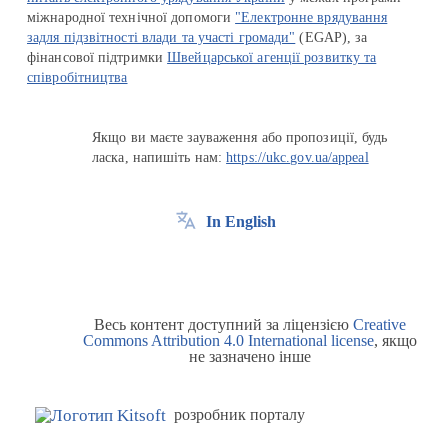
міжнародної технічної допомоги
"Електронне врядування
задля підзвітності влади та участі громади"
(EGAP), за
фінансової підтримки
Швейцарської агенції розвитку та
співробітництва
Якщо ви маєте зауваження або пропозиції, будь
ласка, напишіть нам:
https://ukc.gov.ua/appeal
In English
Весь контент доступний за ліцензією
Creative
Commons Attribution 4.0 International license
, якщо
не зазначено інше
розробник порталу