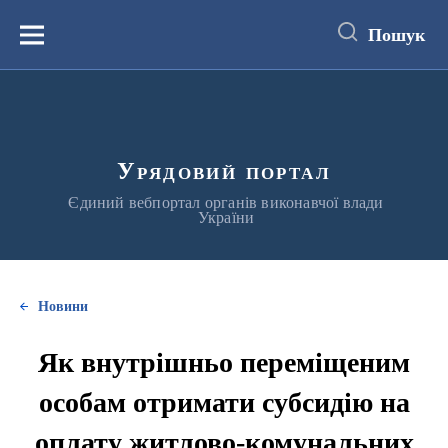
до
основного
Пошук
вмісту
Меню
Урядовий портал
Єдиний вебпортал органів виконавчої влади
України
Новини
Як внутрішньо переміщеним
особам отримати субсидію на
оплату житлово-комунальних