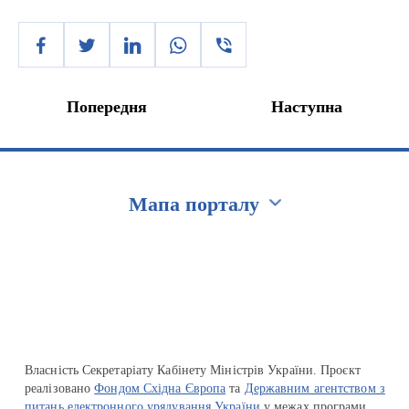
Попередня
Наступна
Мапа порталу
Перейти на сайт Ukraine.ua
Власність Секретаріату Кабінету Міністрів України. Проєкт
реалізовано
Фондом Східна Європа
та
Державним агентством з
питань електронного урядування України
у межах програми