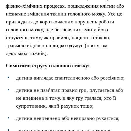
фізико-хімічних процесах, пошкодження клітин або
незначне зміщення тканин головного мозку. Усе це
призводить до короткочасних порушень роботи
головного мозку, але без значних змін у його
структурі, тому, як правило, пацієнт із такою
травмою відносно швидко одужує (протягом
декількох тижнів).
Симптоми струсу головного мозку:
дитина виглядає спантеличеною або розсіяною;
дитина не пам’ятає правил гри, плутається або
не впевнена в тому, в яку гру гралася, хто її
супротивник, який рахунок тощо;
дитина невпевнено або невправно рухається;
дитина повільно відповідає на запитання;