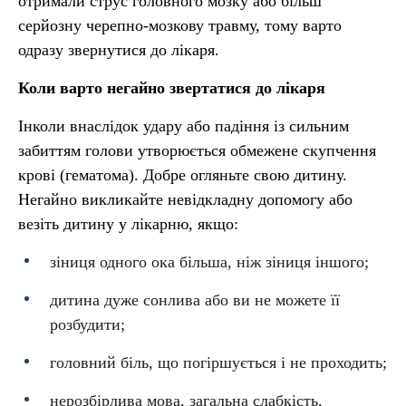
отримали струс головного мозку або більш
серйозну черепно-мозкову травму, тому варто
одразу звернутися до лікаря.
Коли варто негайно звертатися до лікаря
Інколи внаслідок удару або падіння із сильним
забиттям голови утворюється обмежене скупчення
крові (гематома). Добре огляньте свою дитину.
Негайно викликайте невідкладну допомогу або
везіть дитину у лікарню, якщо:
зіниця одного ока більша, ніж зіниця іншого;
дитина дуже сонлива або ви не можете її
розбудити;
головний біль, що погіршується і не проходить;
нерозбірлива мова, загальна слабкість,