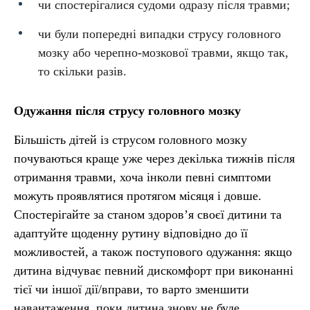
чи спостерігалися судоми одразу після травми;
чи були попередні випадки струсу головного
мозку або черепно-мозкової травми, якщо так,
то скільки разів.
Одужання після струсу головного мозку
Більшість дітей із струсом головного мозку
почуваються краще уже через декілька тижнів після
отримання травми, хоча інколи певні симптоми
можуть проявлятися протягом місяця і довше.
Спостерігайте за станом здоров’я своєї дитини та
адаптуйте щоденну рутину відповідно до її
можливостей, а також поступового одужання: якщо
дитина відчуває певний дискомфорт при виконанні
тієї чи іншої дії/вправи, то варто зменшити
навантаження, поки дитина знову не буде