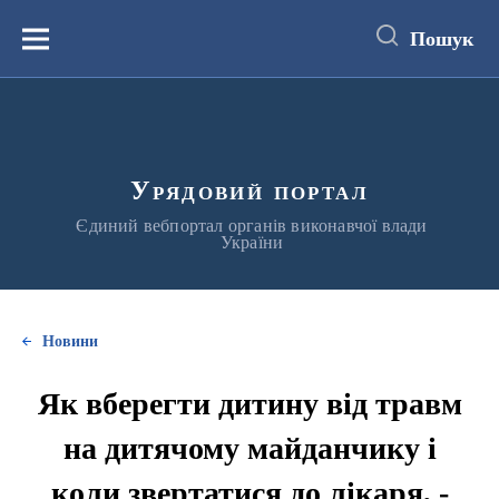
до
основного
Пошук
вмісту
Меню
Урядовий портал
Єдиний вебпортал органів виконавчої влади
України
Новини
Як вберегти дитину від травм
на дитячому майданчику і
коли звертатися до лікаря, -