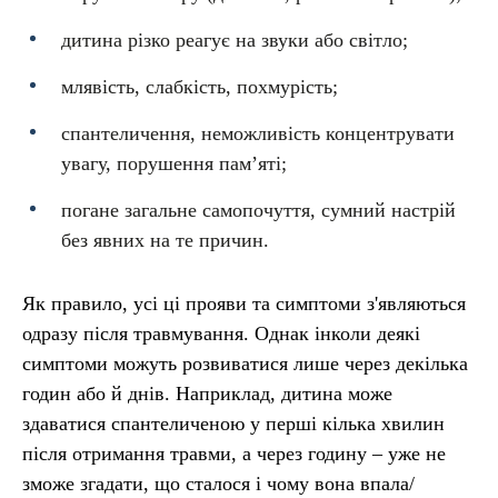
дитина різко реагує на звуки або світло;
млявість, слабкість, похмурість;
спантеличення, неможливість концентрувати
увагу, порушення пам’яті;
погане загальне самопочуття, сумний настрій
без явних на те причин.
Як правило, усі ці прояви та симптоми з'являються
одразу після травмування. Однак інколи деякі
симптоми можуть розвиватися лише через декілька
годин або й днів. Наприклад, дитина може
здаватися спантеличеною у перші кілька хвилин
після отримання травми, а через годину – уже не
зможе згадати, що сталося і чому вона впала/