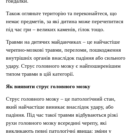
гойдалки.
Також огляньте територію та переконайтеся, що
немає предметів, за які дитина може перечепитися
під час гри – великих каменів, гілок тощо.
Травми на дитячих майданчиках – це найчастіше
черепно-мозкові травми, переломи, пошкодження
внутрішніх органів внаслідок падіння або сильного
удару. Струс головного мозку є найпоширенішим
типом травми в цій категорії.
Як виявити струс головного мозку
Струс головного мозку – це патологічний стан,
який найчастіше виникає внаслідок удару, або
падіння. Під час такої травми відбуваються різкі
рухи головного мозку всередині черепу, які
викликають певні патологічні явища: зміни у