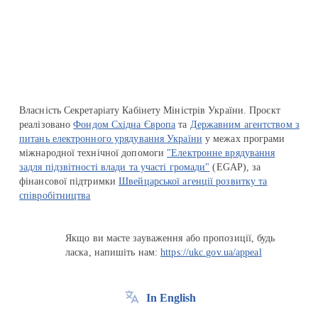
Перейти на сайт Ukraine.ua
Власність Секретаріату Кабінету Міністрів України. Проєкт
реалізовано
Фондом Східна Європа
та
Державним агентством з
питань електронного урядування України
у межах програми
міжнародної технічної допомоги
"Електронне врядування
задля підзвітності влади та участі громади"
(EGAP), за
фінансової підтримки
Швейцарської агенції розвитку та
співробітництва
Якщо ви маєте зауваження або пропозиції, будь
ласка, напишіть нам:
https://ukc.gov.ua/appeal
In English