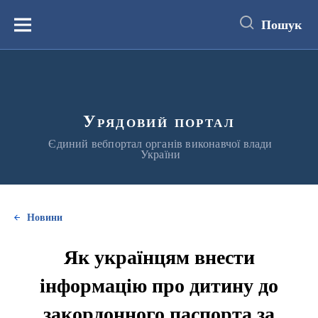
до
основного
Пошук
вмісту
Меню
Урядовий портал
Єдиний вебпортал органів виконавчої влади
України
Новини
Як українцям внести
інформацію про дитину до
закордонного паспорта за