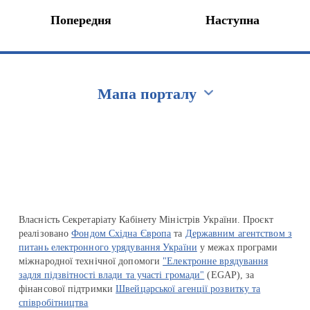
Попередня
Наступна
Мапа порталу
Перейти на сайт Ukraine.ua
Власність Секретаріату Кабінету Міністрів України. Проєкт
реалізовано
Фондом Східна Європа
та
Державним агентством з
питань електронного урядування України
у межах програми
міжнародної технічної допомоги
"Електронне врядування
задля підзвітності влади та участі громади"
(EGAP), за
фінансової підтримки
Швейцарської агенції розвитку та
співробітництва