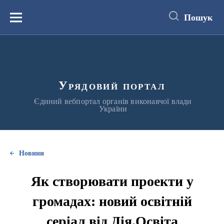
до
основного
Пошук
вмісту
Меню
Урядовий портал
Єдиний вебпортал органів виконавчої влади
України
Новини
Як створювати проекти у
громадах: новий освітній
серіал від Дія.Освіта