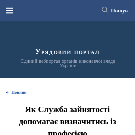
до
основного
Пошук
вмісту
Меню
Урядовий портал
Єдиний вебпортал органів виконавчої влади
України
Новини
Як Служба зайнятості
допомагає визначитись із
професією