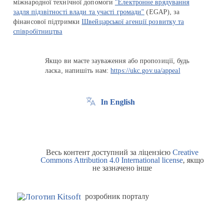
міжнародної технічної допомоги
"Електронне врядування
задля підзвітності влади та участі громади"
(EGAP), за
фінансової підтримки
Швейцарської агенції розвитку та
співробітництва
Якщо ви маєте зауваження або пропозиції, будь
ласка, напишіть нам:
https://ukc.gov.ua/appeal
In English
Весь контент доступний за ліцензією
Creative
Commons Attribution 4.0 International license
, якщо
не зазначено інше
розробник порталу