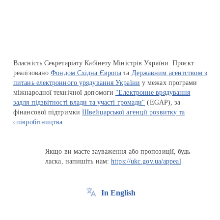
Власність Секретаріату Кабінету Міністрів України. Проєкт
реалізовано
Фондом Східна Європа
та
Державним агентством з
питань електронного урядування України
у межах програми
міжнародної технічної допомоги
"Електронне врядування
задля підзвітності влади та участі громади"
(EGAP), за
фінансової підтримки
Швейцарської агенції розвитку та
співробітництва
Якщо ви маєте зауваження або пропозиції, будь
ласка, напишіть нам:
https://ukc.gov.ua/appeal
In English