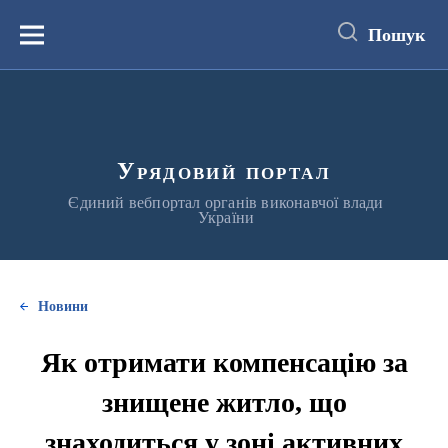
до
основного
Пошук
вмісту
Меню
Урядовий портал
Єдиний вебпортал органів виконавчої влади
України
Новини
Як отримати компенсацію за
знищене житло, що
знаходиться у зоні активних