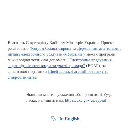
Перейти на сайт Ukraine.ua
Власність Секретаріату Кабінету Міністрів України. Проєкт
реалізовано
Фондом Східна Європа
та
Державним агентством з
питань електронного урядування України
у межах програми
міжнародної технічної допомоги
"Електронне врядування
задля підзвітності влади та участі громади"
(EGAP), за
фінансової підтримки
Швейцарської агенції розвитку та
співробітництва
Якщо ви маєте зауваження або пропозиції, будь
ласка, напишіть нам:
https://ukc.gov.ua/appeal
In English