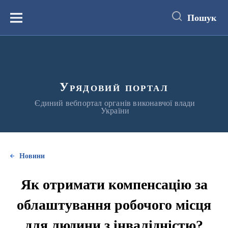
до
основного
Пошук
вмісту
Меню
Урядовий портал
Єдиний вебпортал органів виконавчої влади
України
Новини
Як отримати компенсацію за
облаштування робочого місця
для людини з інвалідністю?