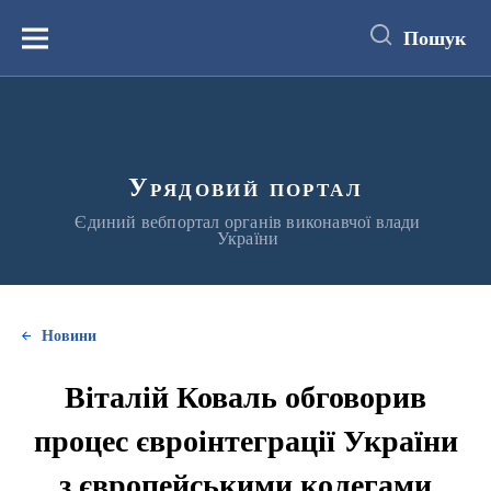
до
основного
Пошук
вмісту
Меню
Урядовий портал
Єдиний вебпортал органів виконавчої влади
України
Новини
Віталій Коваль обговорив
процес євроінтеграції України
з європейськими колегами