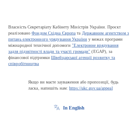
Власність Секретаріату Кабінету Міністрів України. Проєкт
реалізовано
Фондом Східна Європа
та
Державним агентством з
питань електронного урядування України
у межах програми
міжнародної технічної допомоги
"Електронне врядування
задля підзвітності влади та участі громади"
(EGAP), за
фінансової підтримки
Швейцарської агенції розвитку та
співробітництва
Якщо ви маєте зауваження або пропозиції, будь
ласка, напишіть нам:
https://ukc.gov.ua/appeal
In English