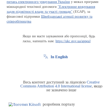
питань електронного урядування України
у межах програми
міжнародної технічної допомоги
"Електронне врядування
задля підзвітності влади та участі громади"
(EGAP), за
фінансової підтримки
Швейцарської агенції розвитку та
співробітництва
Якщо ви маєте зауваження або пропозиції, будь
ласка, напишіть нам:
https://ukc.gov.ua/appeal
In English
Весь контент доступний за ліцензією
Creative
Commons Attribution 4.0 International license
, якщо
не зазначено інше
розробник порталу