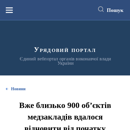
до
основного
Пошук
вмісту
Меню
Урядовий портал
Єдиний вебпортал органів виконавчої влади
України
Новини
Вже близько 900 об’єктів
медзакладів вдалося
відновити від початку