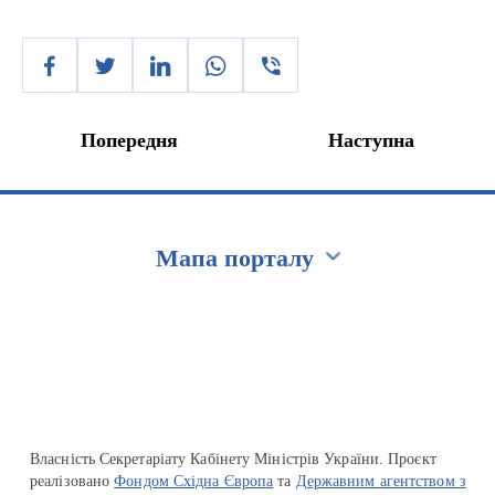
Попередня
Наступна
Мапа порталу
Перейти на сайт Ukraine.ua
Власність Секретаріату Кабінету Міністрів України. Проєкт
реалізовано
Фондом Східна Європа
та
Державним агентством з