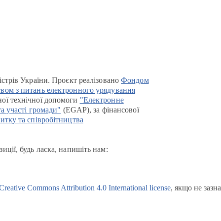
істрів України. Проєкт реалізовано
Фондом
вом з питань електронного урядування
ої технічної допомоги
"Електронне
та участі громади"
(EGAP), за фінансової
итку та співробітництва
иції, будь ласка, напишіть нам:
Creative Commons Attribution 4.0 International license
, якщо не зазн