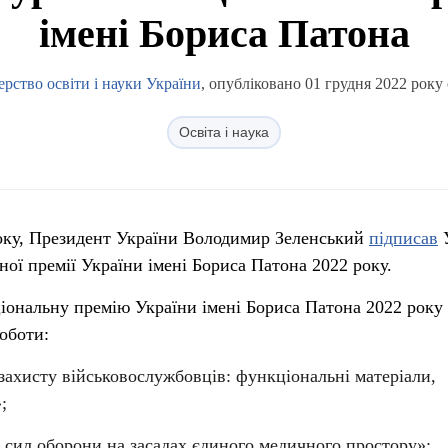
імені Бориса Патона
ерство освіти і науки України
, опубліковано 01 грудня 2022 року 
Освіта і наука
року, Президент України Володимир Зеленський
підписав
У
ої премії України імені Бориса Патона 2022 року.
іональну премію України імені Бориса Патона 2022 року
оботи:
 захисту військовослужбовців: функціональні матеріали,
;
сил оборони на засадах єдиного медичного простору»;