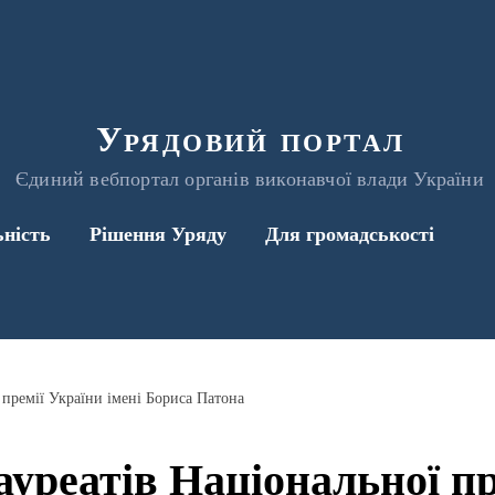
Урядовий портал
Єдиний вебпортал органів виконавчої влади України
ьність
Рішення Уряду
Для громадськості
 премії України імені Бориса Патона
ауреатів Національної пр