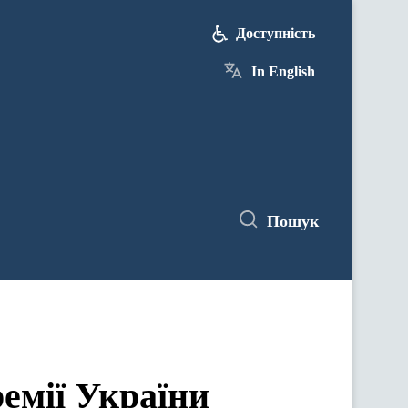
Доступність
In English
Пошук
емії України