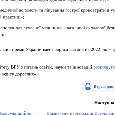
 медичної допомоги та лікування гострої крововтрати в у
й практиці»;
сполук для сучасної медицини – важливої складової безп
ни».
ьної премії України імені Бориса Патона на 2022 рік – т
ітету ВРУ з питань освіти, науки та інновацій
розглянуто
 освіту дорослих».
Версія для
Наступна
 Консультаційної
Відзначено переможців Всеукраїн