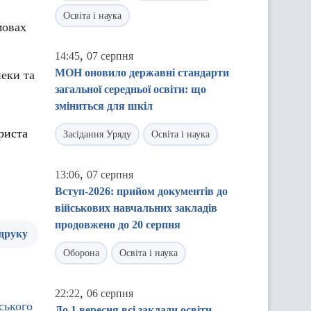
Освіта і наука
мовах
,
14:45
07 серпня
МОН оновило державні стандарти
еки та
загальної середньої освіти: що
зміниться для шкіл
риста
Засідання Уряду
Освіта і наука
,
13:06
07 серпня
Вступ-2026: прийом документів до
військових навчальних закладів
продовжено до 20 серпня
 друку
Оборона
Освіта і наука
,
22:22
06 серпня
ського
До 1 вересня всі заклади освіти