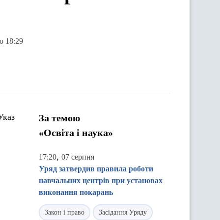
о 18:29
каз
За темою
«Освіта і наука»
,
17:20
07 серпня
Уряд затвердив правила роботи
навчальних центрів при установах
виконання покарань
Закон і право
Засідання Уряду