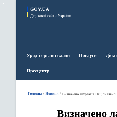
до
основного
GOV.UA
вмісту
Державні сайти України
Уряд і органи влади
Послуги
Діял
Пресцентр
Головна
Новини
Визначено лауреатів Національної
Визначено л