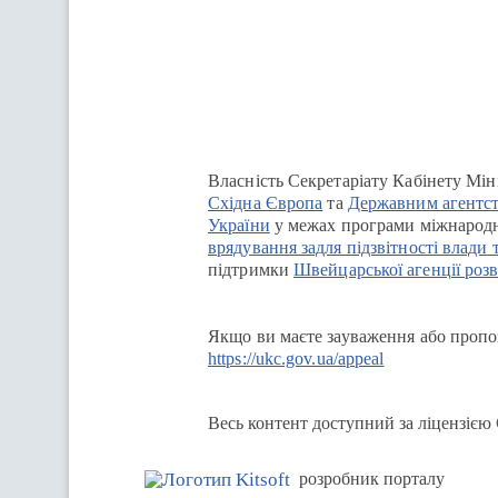
Перейти на сайт Ukraine.ua
Власність Секретаріату Кабінету Мін
Східна Європа
та
Державним агентст
України
у межах програми міжнародн
врядування задля підзвітності влади 
підтримки
Швейцарської агенції розв
Якщо ви маєте зауваження або пропоз
https://ukc.gov.ua/appeal
Весь контент доступний за ліцензією
розробник порталу