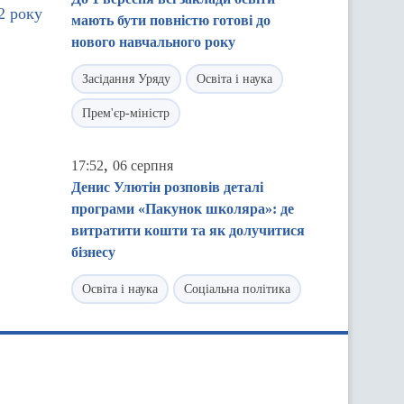
2 року
мають бути повністю готові до
нового навчального року
Засідання Уряду
Освіта і наука
Прем'єр-міністр
,
17:52
06 серпня
Денис Улютін розповів деталі
програми «Пакунок школяра»: де
витратити кошти та як долучитися
бізнесу
Освіта і наука
Соціальна політика