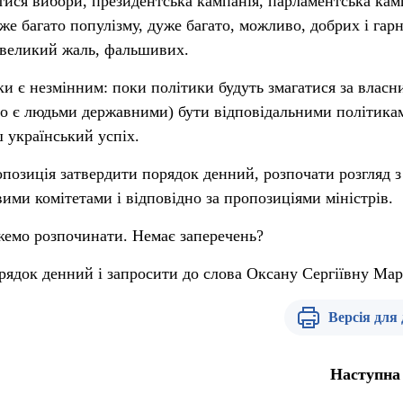
тися вибори, президентська кампанія, парламентська кам
же багато популізму, дуже багато, можливо, добрих і гар
евеликий жаль, фальшивих.
ки є незмінним: поки політики будуть змагатися за власн
хто є людьми державними) бути відповідальними політика
ш український успіх.
опозиція затвердити порядок денний, розпочати розгляд з
вими комітетами і відповідно за пропозиціями міністрів.
жемо розпочинати. Немає заперечень?
рядок денний і запросити до слова Оксану Сергіївну Мар
Версія для
Наступна