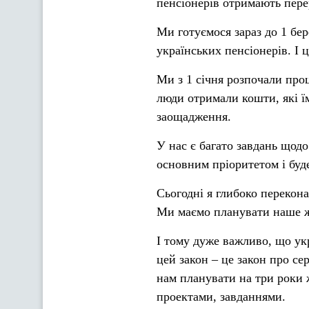
пенсіонерів отримають пере
Ми готуємося зараз до 1 бе
українських пенсіонерів. І 
Ми з 1 січня розпочали проц
люди отримали кошти, які їм
заощадження.
У нас є багато завдань щод
основним пріоритетом і буд
Сьогодні я глибоко перекон
Ми маємо планувати наше жи
І тому дуже важливо, що у
цей закон – це закон про с
нам планувати на три роки 
проектами, завданнями.