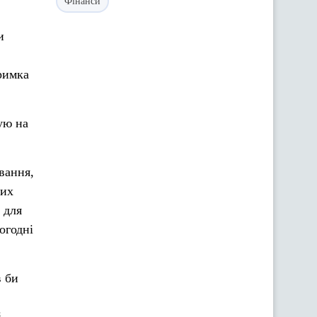
Фінанси
и
тримка
ую на
вання,
вих
 для
огодні
в би
і