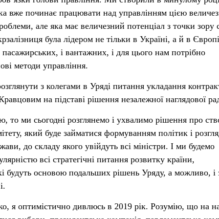
яка вже починає працювати над управлінням цією величе
роблеми, але яка має величезний потенціал з точки зору 
рзалізниця була лідером не тільки в Україні, а й в Європ
і пасажирських, і вантажних, і для цього нам потрібно
ові методи управління.
озглянути з колегами в Уряді питання укладання контрак
равцовим на підставі рішення незалежної наглядової ра
ю, то ми сьогодні розглянемо і ухвалимо рішення про ст
мітету, який буде займатися формуванням політик і розгл
жави, до складу якого увійдуть всі міністри. І ми будемо
улярністю всі стратегічні питання розвитку країни,
кі будуть основою подальших рішень Уряду, а можливо, і 
і.
жко, я оптимістично дивлюсь в 2019 рік. Розумію, що на 