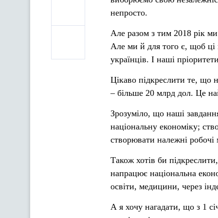
непросто.
Але разом з тим 2018 рік ми
Але ми й для того є, щоб ц
українців. І наші пріорите
Цікаво підкреслити те, що 
– більше 20 млрд дол. Це на
Зрозуміло, що наші завдан
національну економіку; ств
створювати належні робочі 
Також хотів би підкреслити
напрацює національна еконо
освіти, медицини, через інде
А я хочу нагадати, що з 1 с