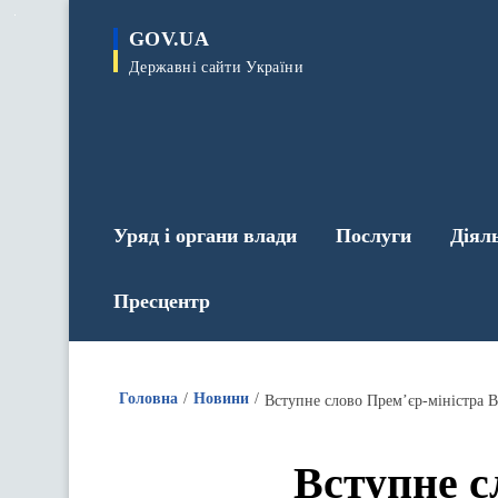
до
основного
GOV.UA
вмісту
Державні сайти України
Уряд і органи влади
Послуги
Діял
Пресцентр
Головна
Новини
Вступне слово Прем’єр-міністра В
Вступне с