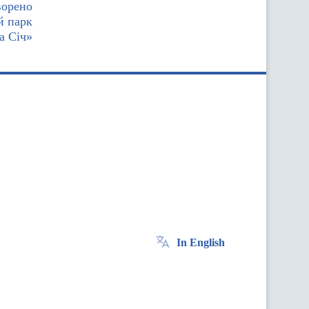
ворено
й парк
а Січ»
In English