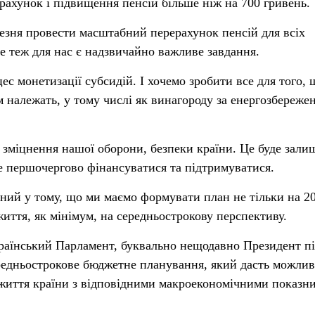
рахунок і підвищення пенсій більше ніж на 700 гривень.
резня провести масштабний перерахунок пенсій для всіх
це теж для нас є надзвичайно важливе завдання.
ес монетизації субсидій. І хочемо зробити все для того, 
 належать, у тому числі як винагороду за енергозбережен
о зміцнення нашої оборони, безпеки країни. Це буде зали
е першочергово фінансуватися та підтримуватися.
аний у тому, що ми маємо формувати план не тільки на 20
ття, як мінімум, на середньострокову перспективу.
країнський Парламент, буквально нещодавно Президент п
ередньострокове бюджетне планування, який дасть можлив
життя країни з відповідними макроекономічними показн