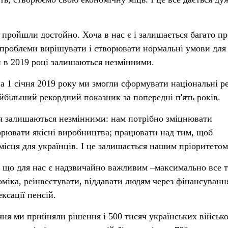
 пройшли достойно. Хоча в нас є і залишається багато п
і проблеми вирішувати і створювати нормальні умови для
ти в 2019 році залишаються незмінними.
на 1 січня 2019 року ми змогли сформувати національні р
йбільший рекордний показник за попередні п'ять років.
ня залишаються незмінними: нам потрібно зміцнювати
орювати якісні виробництва; працювати над тим, щоб
місця для українців. І це залишається нашим пріоритетом
, що для нас є надзвичайно важливим –максимально все т
міка, реінвестувати, віддавати людям через фінансуванн
ксації пенсій.
ічня ми прийняли рішення і 500 тисяч українських військ