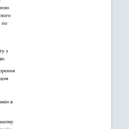
зною
свого
і по
ту з
ди.
ворення
ядом
змін в
нашому