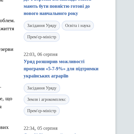
мають бути повністю готові до
нового навчального року
роблем.
Засідання Уряду
Освіта і наука
 життя
Прем'єр-міністр
езерви
,
22:03
06 серпня
Уряд розширив можливості
програми «5-7-9%» для підтримки
українських аграріїв
.
Засідання Уряду
е, що
Земля і агрокомплекс
я
Прем'єр-міністр
ових
,
22:34
05 серпня