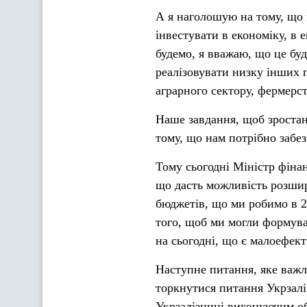
А я наголошую на тому, що н
інвестувати в економіку, в 
будемо, я вважаю, що це буд
реалізовувати низку інших п
аграрного сектору, фермерст
Наше завдання, щоб зростан
тому, що нам потрібно забез
Тому сьогодні Міністр фіна
що дасть можливість розшир
бюджетів, що ми робимо в 20
того, щоб ми могли формува
на сьогодні, що є малоефек
Наступне питання, яке важли
торкнутися питання Укрзалі
Укрзалізниці виконуючим об