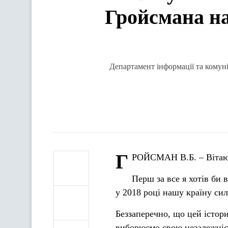
Гройсмана на
Департамент інформації та комуні
Г
РОЙСМАН В.Б. – Вітаю в
Перш за все я хотів би 
у 2018 році нашу країну си
Беззаперечно, що цей істор
виборюємо свою незалежніст