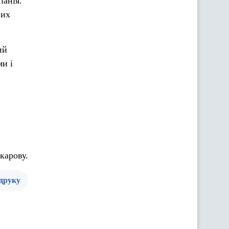
панія.
них
ий
ми і
карову.
 друку