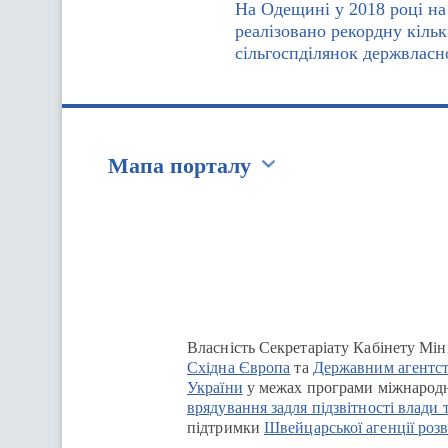
На Одещині у 2018 році на
реалізовано рекордну кільк
сільгоспділянок держвласн
Мапа порталу
Перейти на сайт Ukraine.ua
Власність Секретаріату Кабінету Мін
Східна Європа
та
Державним агентст
України
у межах програми міжнародн
врядування задля підзвітності влади 
підтримки
Швейцарської агенції розв