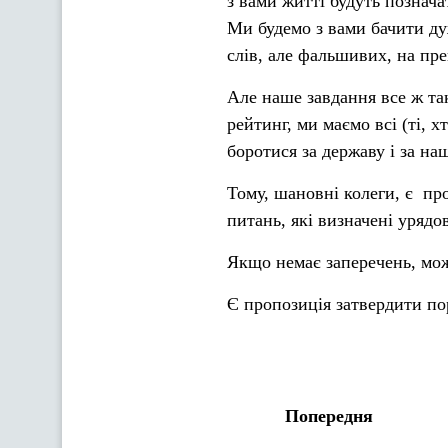
з вами житті будуть познача
Ми будемо з вами бачити ду
слів, але фальшивих, на пр
Але наше завдання все ж та
рейтинг, ми маємо всі (ті, 
боротися за державу і за на
Тому, шановні колеги, є пр
питань, які визначені урядо
Якщо немає заперечень, мо
Є пропозиція затвердити по
Попередня