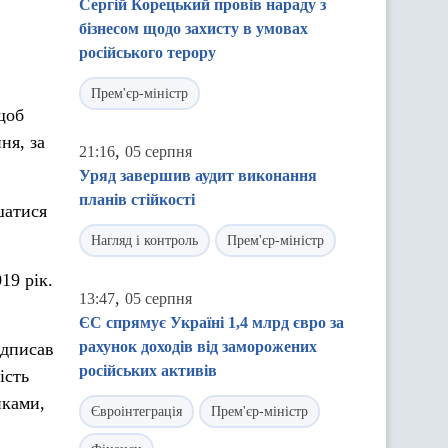
Сергій Корецький провів нараду з
бізнесом щодо захисту в умовах
російського терору
Прем'єр-міністр
щоб
ня, за
,
21:16
05 серпня
Уряд завершив аудит виконання
планів стійкості
шатися
Нагляд і контроль
Прем'єр-міністр
19 рік.
,
13:47
05 серпня
ЄС спрямує Україні 1,4 млрд євро за
рахунок доходів від заморожених
ідписав
російських активів
ість
иками,
Євроінтеграція
Прем'єр-міністр