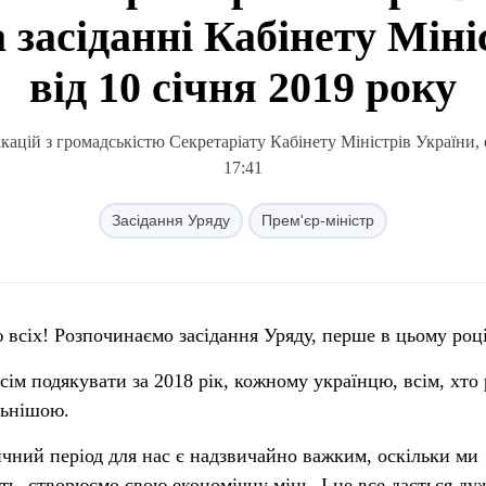
 засіданні Кабінету Міні
від 10 січня 2019 року
кацій з громадськістю Секретаріату Кабінету Міністрів України, 
17:41
Засідання Уряду
Прем'єр-міністр
сіх! Розпочинаємо засідання Уряду, перше в цьому році
всім подякувати за 2018 рік, кожному українцю, всім, хто
льнішою.
ичний період для нас є надзвичайно важким, оскільки ми
ь, створюємо свою економічну міць. І це все дається ду