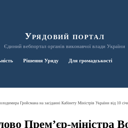
Урядовий портал
Єдиний вебпортал органів виконавчої влади України
ьність
Рішення Уряду
Для громадськості
олодимира Гройсмана на засіданні Кабінету Міністрів України від 10 січ
лово Прем’єр-міністра 