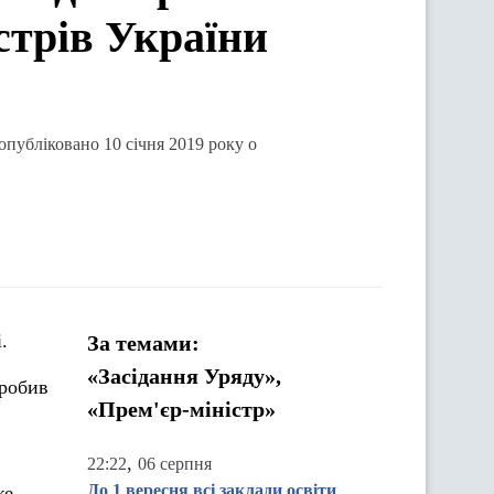
стрів України
опубліковано 10 січня 2019 року о
.
За темами:
«Засідання Уряду»,
 робив
«Прем'єр-міністр»
,
22:22
06 серпня
До 1 вересня всі заклади освіти
же