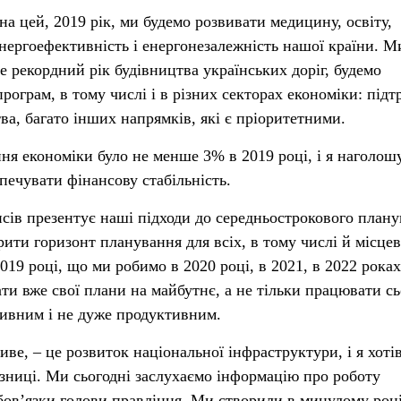
а цей, 2019 рік, ми будемо розвивати медицину, освіту,
енергоефективність і енергонезалежність нашої країни. М
е рекордний рік будівництва українських доріг, будемо
рограм, в тому числі і в різних секторах економіки: під
ва, багато інших напрямків, які є пріоритетними.
ня економіки було не менше 3% в 2019 році, і я наголош
печувати фінансову стабільність.
нсів презентує наші підходи до середньострокового плану
ити горизонт планування для всіх, в тому числі й місце
19 році, що ми робимо в 2020 році, в 2021, в 2022 роках
ти вже свої плани на майбутнє, а не тільки працювати сь
тивним і не дуже продуктивним.
ве, – це розвиток національної інфраструктури, і я хоті
зниці. Ми сьогодні заслухаємо інформацію про роботу
ов’язки голови правління. Ми створили в минулому роц