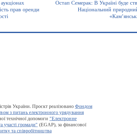
 аукціонах
Остап Семерак: В Україні буде ст
ість прав оренди
Національний природни
ості
«Кам’янськ
істрів України. Проєкт реалізовано
Фондом
вом з питань електронного урядування
ої технічної допомоги
"Електронне
та участі громади"
(EGAP), за фінансової
итку та співробітництва