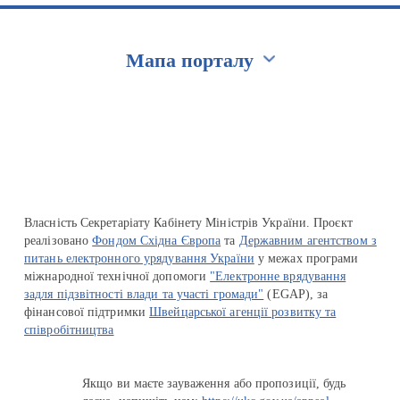
Мапа порталу
Перейти на сайт Ukraine.ua
Власність Секретаріату Кабінету Міністрів України. Проєкт
реалізовано
Фондом Східна Європа
та
Державним агентством з
питань електронного урядування України
у межах програми
міжнародної технічної допомоги
"Електронне врядування
задля підзвітності влади та участі громади"
(EGAP), за
фінансової підтримки
Швейцарської агенції розвитку та
співробітництва
Якщо ви маєте зауваження або пропозиції, будь