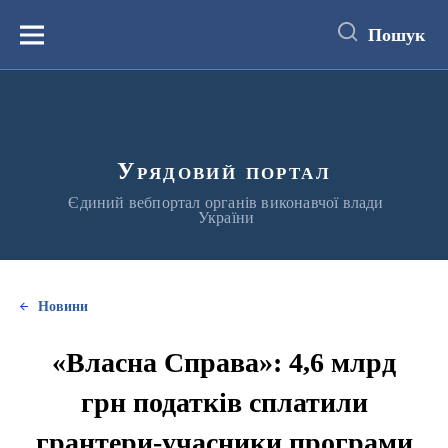
до
основного
Пошук
вмісту
Меню
Урядовий портал
Єдиний вебпортал органів виконавчої влади
України
Новини
«Власна Cправа»: 4,6 млрд
грн податків сплатили
грантери-учасники програми