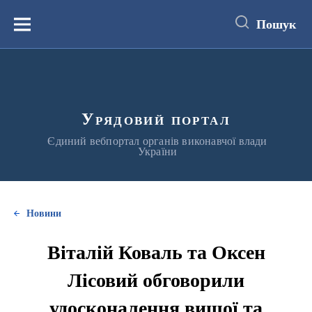
до
основного
Пошук
вмісту
Меню
Урядовий портал
Єдиний вебпортал органів виконавчої влади
України
Новини
Віталій Коваль та Оксен
Лісовий обговорили
удосконалення вищої та