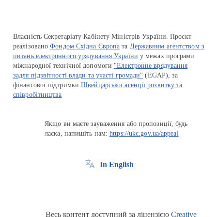
Власність Секретаріату Кабінету Міністрів України. Проєкт
реалізовано
Фондом Східна Європа
та
Державним агентством з
питань електронного урядування України
у межах програми
міжнародної технічної допомоги
"Електронне врядування
задля підзвітності влади та участі громади"
(EGAP), за
фінансової підтримки
Швейцарської агенції розвитку та
співробітництва
Якщо ви маєте зауваження або пропозиції, будь
ласка, напишіть нам:
https://ukc.gov.ua/appeal
In English
Весь контент доступний за ліцензією
Creative