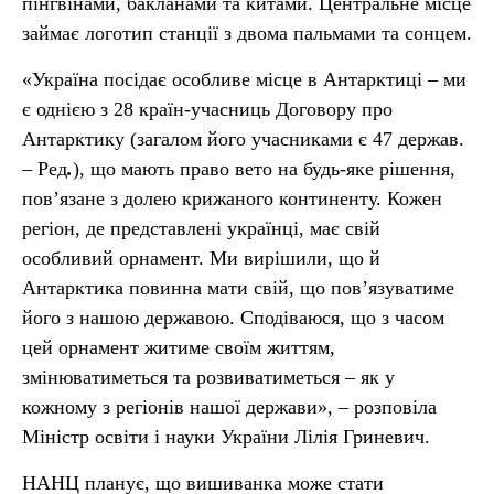
пінгвінами, бакланами та китами. Центральне місце
займає логотип станції з двома пальмами та сонцем.
«Україна посідає особливе місце в Антарктиці – ми
є однією з 28 країн-учасниць Договору про
Антарктику (загалом його учасниками є 47 держав.
– Ред
.
), що мають право вето на будь-яке рішення,
пов’язане з долею крижаного континенту. Кожен
регіон, де представлені українці, має свій
особливий орнамент. Ми вирішили, що й
Антарктика повинна мати свій, що пов’язуватиме
його з нашою державою. Сподіваюся, що з часом
цей орнамент житиме своїм життям,
змінюватиметься та розвиватиметься – як у
кожному з регіонів нашої держави», – розповіла
Міністр освіти і науки України Лілія Гриневич.
НАНЦ планує, що вишиванка може стати