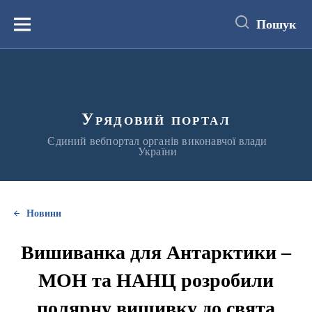
до
основного
Пошук
вмісту
Меню
Урядовий портал
Єдиний вебпортал органів виконавчої влади
України
Новини
Вишиванка для Антарктики –
МОН та НАНЦ розробили
полярну вишивку до свята