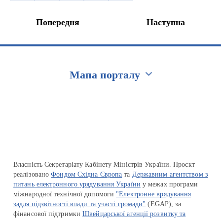
Попередня
Наступна
Мапа порталу
Перейти на сайт Ukraine.ua
Власність Секретаріату Кабінету Міністрів України. Проєкт
реалізовано
Фондом Східна Європа
та
Державним агентством з
питань електронного урядування України
у межах програми
міжнародної технічної допомоги
"Електронне врядування
задля підзвітності влади та участі громади"
(EGAP), за
фінансової підтримки
Швейцарської агенції розвитку та