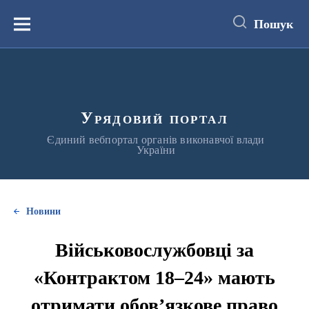
до
основного
Пошук
вмісту
Меню
Урядовий портал
Єдиний вебпортал органів виконавчої влади
України
Новини
Військовослужбовці за
«Контрактом 18–24» мають
отримати обовʼязкове право