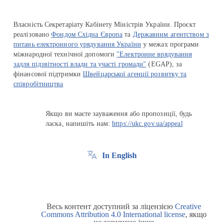
Власність Секретаріату Кабінету Міністрів України. Проєкт
реалізовано
Фондом Східна Європа
та
Державним агентством з
питань електронного урядування України
у межах програми
міжнародної технічної допомоги
"Електронне врядування
задля підзвітності влади та участі громади"
(EGAP), за
фінансової підтримки
Швейцарської агенції розвитку та
співробітництва
Якщо ви маєте зауваження або пропозиції, будь
ласка, напишіть нам:
https://ukc.gov.ua/appeal
In English
Весь контент доступний за ліцензією
Creative
Commons Attribution 4.0 International license
, якщо