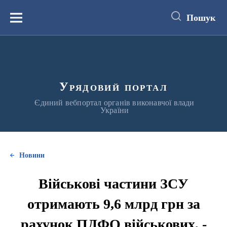
до
основного
Пошук
вмісту
Меню
Урядовий портал
Єдиний вебпортал органів виконавчої влади
України
Новини
Військові частини ЗСУ
отримають 9,6 млрд грн за
рахунок ПДФО військових, -