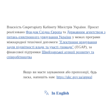
Власність Секретаріату Кабінету Міністрів України. Проєкт
реалізовано
Фондом Східна Європа
та
Державним агентством з
питань електронного урядування України
у межах програми
міжнародної технічної допомоги
"Електронне врядування
задля підзвітності влади та участі громади"
(EGAP), за
фінансової підтримки
Швейцарської агенції розвитку та
співробітництва
Якщо ви маєте зауваження або пропозиції, будь
ласка, напишіть нам:
https://ukc.gov.ua/appeal
In English