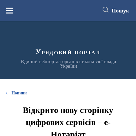
до
основного
Пошук
вмісту
Меню
Урядовий портал
Єдиний вебпортал органів виконавчої влади
України
Новини
Відкрито нову сторінку
цифрових сервісів – е-
Нотаріат