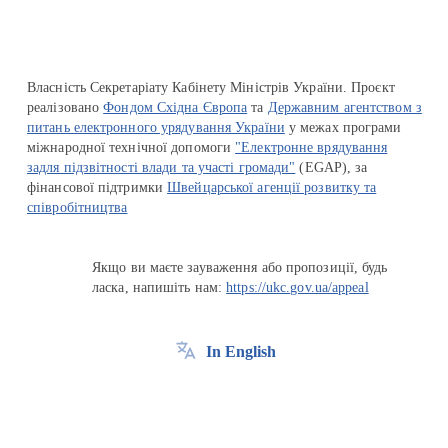
Власність Секретаріату Кабінету Міністрів України. Проєкт
реалізовано
Фондом Східна Європа
та
Державним агентством з
питань електронного урядування України
у межах програми
міжнародної технічної допомоги
"Електронне врядування
задля підзвітності влади та участі громади"
(EGAP), за
фінансової підтримки
Швейцарської агенції розвитку та
співробітництва
Якщо ви маєте зауваження або пропозиції, будь
ласка, напишіть нам:
https://ukc.gov.ua/appeal
In English