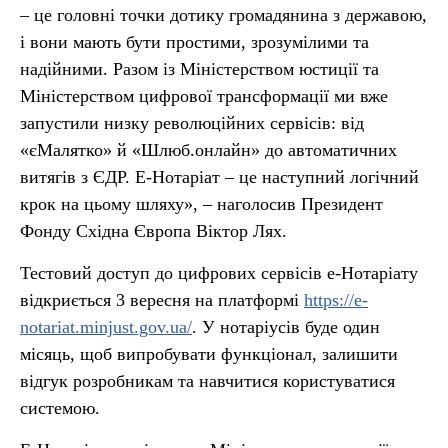
– це головні точки дотику громадянина з державою,
і вони мають бути простими, зрозумілими та
надійними. Разом із Міністерством юстиції та
Міністерством цифрової трансформації ми вже
запустили низку революційних сервісів: від
«єМалятко» й «Шлюб.онлайн» до автоматичних
витягів з ЄДР. Е-Нотаріат – це наступний логічний
крок на цьому шляху», – наголосив Президент
Фонду Східна Європа Віктор Лях.
Тестовий доступ до цифрових сервісів е-Нотаріату
відкриється 3 вересня на платформі
https://e-
notariat.minjust.gov.ua/
. У нотаріусів буде один
місяць, щоб випробувати функціонал, залишити
відгук розробникам та навчитися користуватися
системою.