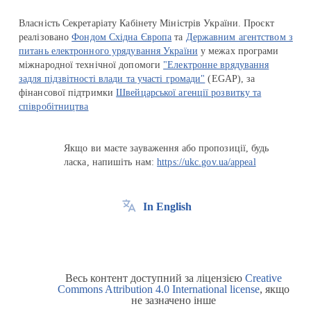
Власність Секретаріату Кабінету Міністрів України. Проєкт
реалізовано
Фондом Східна Європа
та
Державним агентством з
питань електронного урядування України
у межах програми
міжнародної технічної допомоги
"Електронне врядування
задля підзвітності влади та участі громади"
(EGAP), за
фінансової підтримки
Швейцарської агенції розвитку та
співробітництва
Якщо ви маєте зауваження або пропозиції, будь
ласка, напишіть нам:
https://ukc.gov.ua/appeal
In English
Весь контент доступний за ліцензією
Creative
Commons Attribution 4.0 International license
, якщо
не зазначено інше