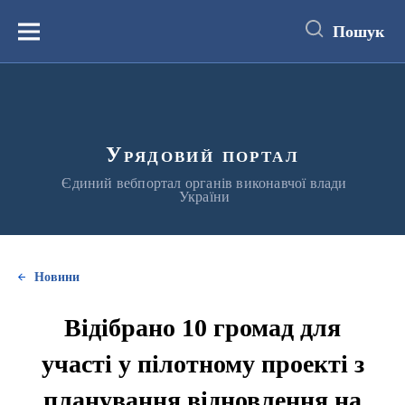
до
основного
Пошук
вмісту
Меню
Урядовий портал
Єдиний вебпортал органів виконавчої влади
України
Новини
Відібрано 10 громад для
участі у пілотному проекті з
планування відновлення на