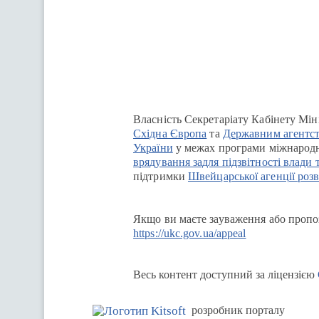
Перейти на сайт Ukraine.ua
Власність Секретаріату Кабінету Мін
Східна Європа
та
Державним агентст
України
у межах програми міжнародн
врядування задля підзвітності влади 
підтримки
Швейцарської агенції розв
Якщо ви маєте зауваження або пропоз
https://ukc.gov.ua/appeal
Весь контент доступний за ліцензією
розробник порталу