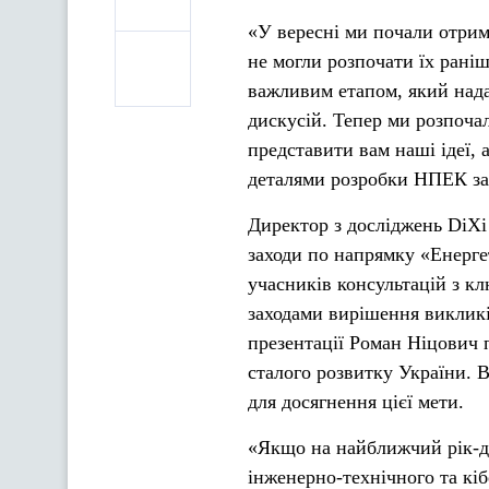
«У вересні ми почали отрим
не могли розпочати їх рані
важливим етапом, який нада
дискусій. Тепер ми розпочал
представити вам наші ідеї, 
деталями розробки НПЕК за
Директор з досліджень DiXi
заходи по напрямку «Енерг
учасників консультацій з к
заходами вирішення викликі
презентації Роман Ніцович 
сталого розвитку України. В
для досягнення цієї мети.
«Якщо на найближчий рік-дв
інженерно-технічного та кіб