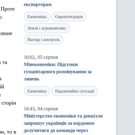
експортерам
 Проте
о
Економіка
Євроінтеграція
Земля і агрокомплекс
е лише
Нагляд і контроль
,
16:02
05 серпня
 та
Мінекономіки: Підсумки
гуманітарного розмінування за
а
липень
їй
Економіка
Надзвичайні ситуації
м
 сторін
,
16:43
04 серпня
Міністерство економіки та довкілля
запрошує українців за кордоном
долучитися до команди через
и, то в