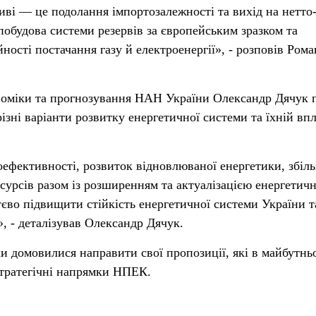
иві — це подолання імпортозалежності та вихід на нетто
побудова системи резервів за європейським зразком та
ності постачання газу й електроенергії», - розповів Рома
номіки та прогнозування НАН України Олександр Дячук п
ізні варіанти розвитку енергетичної системи та їхній вп
.
ефективності, розвиток відновлюваної енергетики, збіл
сурсів разом із розширенням та актуалізацією енергетичн
єво підвищити стійкість енергетичної системи України т
, - деталізував Олександр Дячук.
ки домовилися направити свої пропозиції, які в майбутнь
тратегічні напрямки НПЕК.