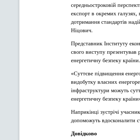
середньостроковій перспект
експорт в окремих галузях, 
дотримання стандартів надій
Ніцович.
Представник Інституту еко
свого виступу презентував р
енергетичну безпеку країни
«Суттєве підвищення енерго
видобутку власних енергоре
інфраструктури можуть сутт
енергетичну безпеку країни»
Наприкінці зустрічі учасни
допоможуть вдосконалити с
Довідково