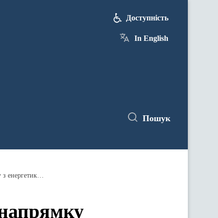
Доступність
In English
Пошук
Відбулися публічні консультації з напрямку «Енергетична безпека» у рамках розробки Національного плану з енергетики та клімату
з напрямку