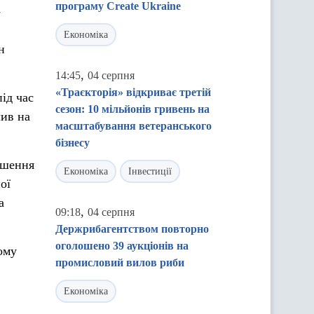
програму Create Ukraine
-
Економіка
н
,
14:45
04 серпня
«Траєкторія» відкриває третій
ід час
сезон: 10 мільйонів гривень на
лив на
масштабування ветеранського
бізнесу
ьшення
Економіка
Інвестиції
ої
а
,
09:18
04 серпня
Держрибагентством повторно
оголошено 39 аукціонів на
ому
промисловий вилов риби
Економіка