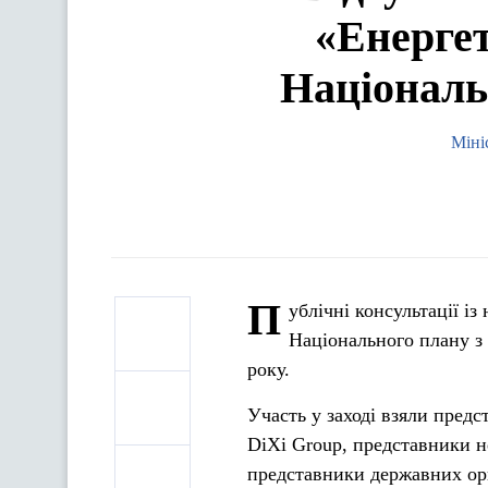
«Енергет
Національ
Міні
П
ублічні консультації і
Національного плану з 
року.
Участь у заході взяли пред
DiXi Group, представники н
представники державних орг