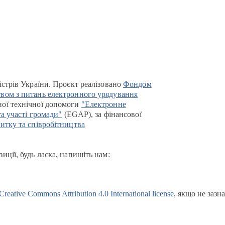
істрів України. Проєкт реалізовано
Фондом
вом з питань електронного урядування
ої технічної допомоги
"Електронне
та участі громади"
(EGAP), за фінансової
итку та співробітництва
иції, будь ласка, напишіть нам:
Creative Commons Attribution 4.0 International license
, якщо не зазн