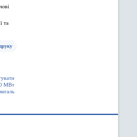
чові
ї та
 друку
тувати
00 МВт
мигаль