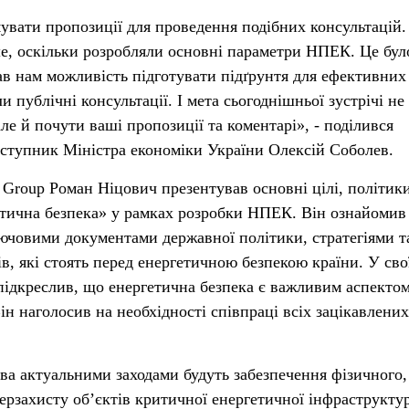
увати пропозиції для проведення подібних консультацій.
ше, оскільки розробляли основні параметри НПЕК. Це бул
в нам можливість підготувати підґрунтя для ефективних
и публічні консультації. І мета сьогоднішньої зустрічі н
але й почути ваші пропозиції та коментарі», - поділився
ступник Міністра економіки України Олексій Соболев.
 Group Роман Ніцович презентував основні цілі, політики
етична безпека» у рамках розробки НПЕК. Він ознайомив
лючовими документами державної політики, стратегіями т
в, які стоять перед енергетичною безпекою країни. У сво
підкреслив, що енергетична безпека є важливим аспекто
ін наголосив на необхідності співпраці всіх зацікавлених
а актуальними заходами будуть забезпечення фізичного,
ерзахисту об’єктів критичної енергетичної інфраструктур