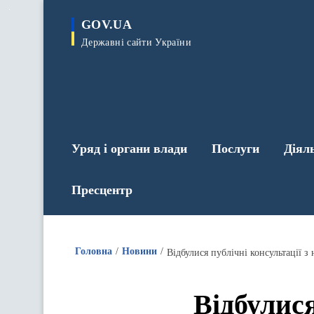
до
основного
GOV.UA
вмісту
Державні сайти України
Уряд і органи влади
Послуги
Діял
Пресцентр
Головна
Новини
Відбулися