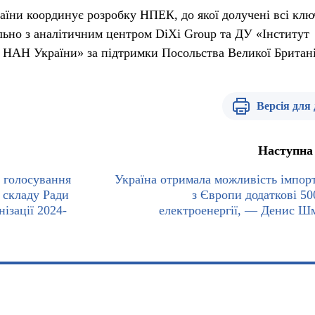
аїни координує розробку НПЕК, до якої долучені всі клю
ільно з аналітичним центром DiXi Group та ДУ «Інститут
 НАН України» за підтримки Посольства Великої Британі
Версія для
Наступна
 голосування
Україна отримала можливість імпор
 складу Ради
з Європи додаткові 5
ізації 2024-
електроенергії, — Денис Ш