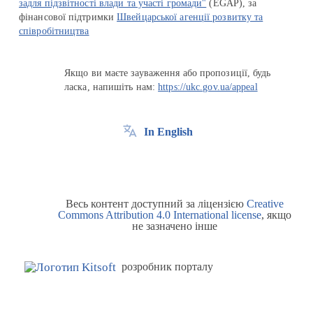
задля підзвітності влади та участі громади"
(EGAP), за
фінансової підтримки
Швейцарської агенції розвитку та
співробітництва
Якщо ви маєте зауваження або пропозиції, будь
ласка, напишіть нам:
https://ukc.gov.ua/appeal
In English
Весь контент доступний за ліцензією
Creative
Commons Attribution 4.0 International license
, якщо
не зазначено інше
розробник порталу