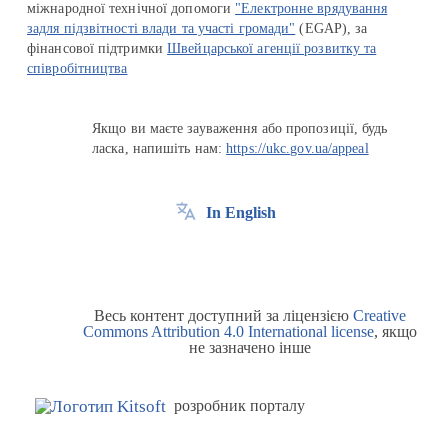
міжнародної технічної допомоги
"Електронне врядування
задля підзвітності влади та участі громади"
(EGAP), за
фінансової підтримки
Швейцарської агенції розвитку та
співробітництва
Якщо ви маєте зауваження або пропозиції, будь
ласка, напишіть нам:
https://ukc.gov.ua/appeal
In English
Весь контент доступний за ліцензією
Creative
Commons Attribution 4.0 International license
, якщо
не зазначено інше
розробник порталу