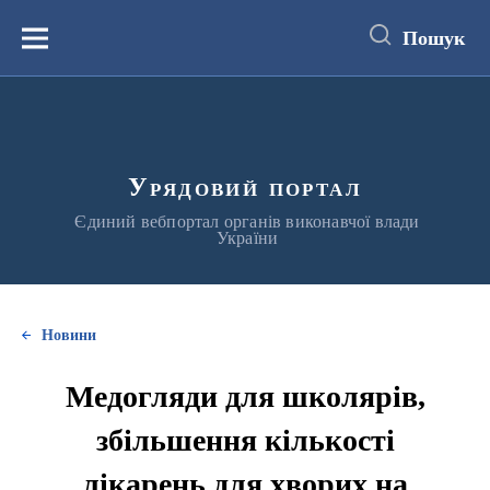
до
основного
Пошук
вмісту
Меню
Урядовий портал
Єдиний вебпортал органів виконавчої влади
України
Новини
Медогляди для школярів,
збільшення кількості
лікарень для хворих на