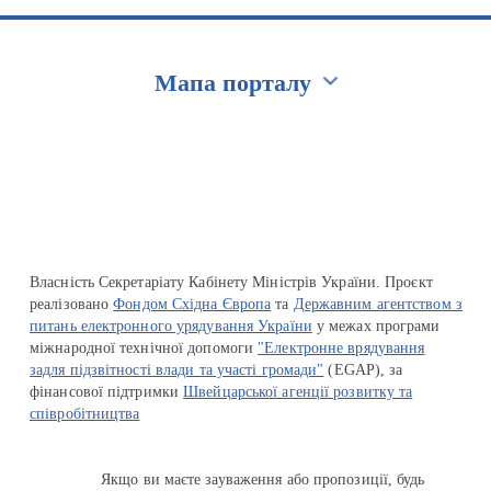
Мапа порталу
Перейти на сайт Ukraine.ua
Власність Секретаріату Кабінету Міністрів України. Проєкт
реалізовано
Фондом Східна Європа
та
Державним агентством з
питань електронного урядування України
у межах програми
міжнародної технічної допомоги
"Електронне врядування
задля підзвітності влади та участі громади"
(EGAP), за
фінансової підтримки
Швейцарської агенції розвитку та
співробітництва
Якщо ви маєте зауваження або пропозиції, будь