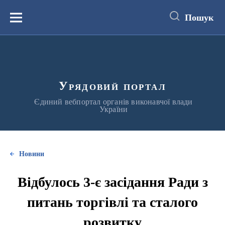
до
основного
Пошук
вмісту
Меню
Урядовий портал
Єдиний вебпортал органів виконавчої влади
України
Новини
Відбулось 3-є засідання Ради з
питань торгівлі та сталого
розвитку