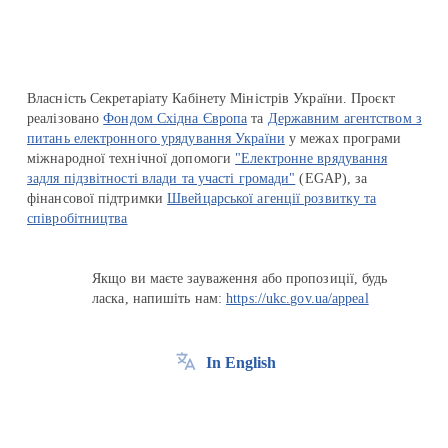
Власність Секретаріату Кабінету Міністрів України. Проєкт
реалізовано
Фондом Східна Європа
та
Державним агентством з
питань електронного урядування України
у межах програми
міжнародної технічної допомоги
"Електронне врядування
задля підзвітності влади та участі громади"
(EGAP), за
фінансової підтримки
Швейцарської агенції розвитку та
співробітництва
Якщо ви маєте зауваження або пропозиції, будь
ласка, напишіть нам:
https://ukc.gov.ua/appeal
In English