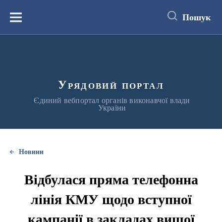
до
основного
Пошук
вмісту
Меню
Урядовий портал
Єдиний вебпортал органів виконавчої влади
України
Новини
Відбулася пряма телефонна
лінія КМУ щодо вступної
кампанії в закладах вищої