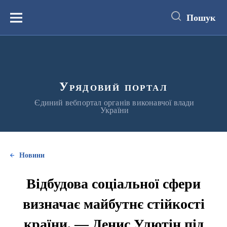
до
основного
Пошук
вмісту
Меню
Урядовий портал
Єдиний вебпортал органів виконавчої влади
України
Новини
Відбудова соціальної сфери
визначає майбутнє стійкості
країни, — Денис Улютін під