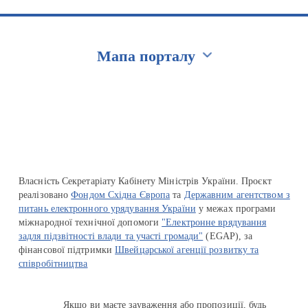
Мапа порталу
Перейти на сайт Ukraine.ua
Власність Секретаріату Кабінету Міністрів України. Проєкт
реалізовано
Фондом Східна Європа
та
Державним агентством з
питань електронного урядування України
у межах програми
міжнародної технічної допомоги
"Електронне врядування
задля підзвітності влади та участі громади"
(EGAP), за
фінансової підтримки
Швейцарської агенції розвитку та
співробітництва
Якщо ви маєте зауваження або пропозиції, будь