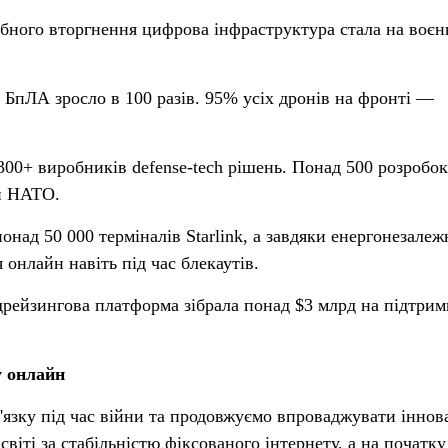
бного вторгнення цифрова інфраструктура стала на воєн
БпЛА зросло в 100 разів. 95% усіх дронів на фронті —
300+ виробників defense-tech рішень. Понад 500 розробок
ми НАТО.
онад 50 000 терміналів Starlink, а завдяки енергонезалеж
онлайн навіть під час блекаутів.
рейзингова платформа зібрала понад $3 млрд на підтрим
у онлайн
'язку під час війни та продовжуємо впроваджувати іннова
світі за стабільністю фіксованого інтернету, а на початку