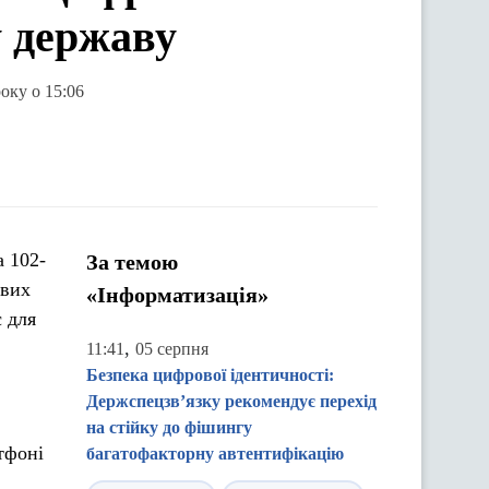
 державу
року о 15:06
а 102-
За темою
ових
«Інформатизація»
є для
,
11:41
05 серпня
Безпека цифрової ідентичності:
Держспецзв’язку рекомендує перехід
на стійку до фішингу
тфоні
багатофакторну автентифікацію