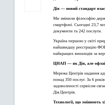
Дія — новий стандарт взає
Ми змінили філософію держс
смартфоні. Сьогодні 23,7 м
документи та 242 послуги.
Україна першою у світі при
найшвидшу реєстрацію ФОП
найкращих винаходів за ве
ЦНАП — як Дія, але офла
Мережа Центрів надання адм
понад 350 послуг. За 6 рокі
задоволеності сервісом сяг
Дія.Центрів.
Технології, що змінюють х