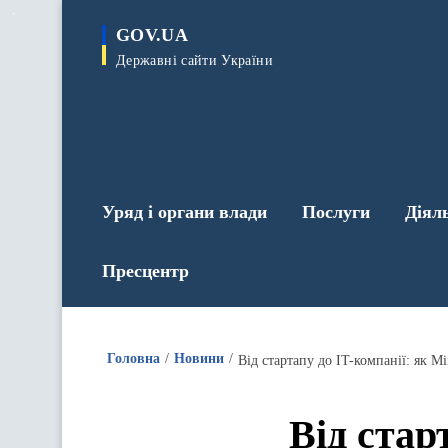
до
основного
GOV.UA
вмісту
Державні сайти України
Уряд і органи влади
Послуги
Діял
Пресцентр
Головна
Новини
Від стартапу до IT-компанії: як
Від стар