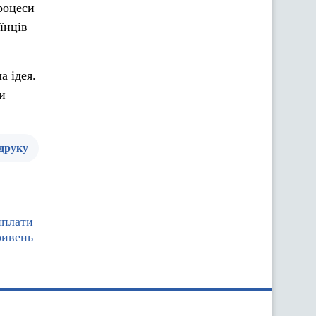
роцеси
їнців
а ідея.
и
 друку
иплати
ривень