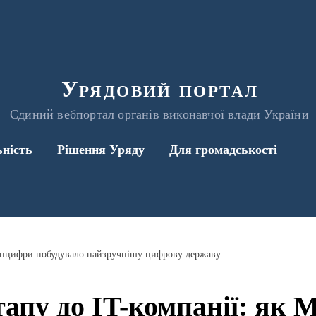
Урядовий портал
Єдиний вебпортал органів виконавчої влади України
ьність
Рішення Уряду
Для громадськості
 Мінцифри побудувало найзручнішу цифрову державу
тапу до IT-компанії: як