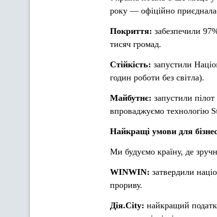
року — офіційно приєдналас
Покриття:
забезпечили 97%
тисяч громад.
Стійкість:
запустили Націон
годин роботи без світла).
Майбутнє:
запустили пілот 
впроваджуємо технологію Star
Найкращі умови для бізнес
Ми будуємо країну, де зручн
WINWIN:
затвердили націо
прориву.
Дія.City:
найкращий податков