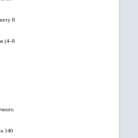
нету 8
ж (4–8
ічного
та 140