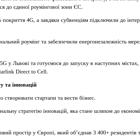
я до єдиної роумінгової зони ЄС.
 покриття 4G, а завдяки субвенціям підключили до інтер
альний роумінг та забезпечили енергонезалежність мере
5G у Львові та готуємося до запуску в наступних містах,
link Direct to Cell.
у та інновацій
о створювати стартапи та вести бізнес.
нальну стратегію інновацій, яка стане шляхом до економ
ий простір у Європі, який об’єднав 3 400+ резидентів 