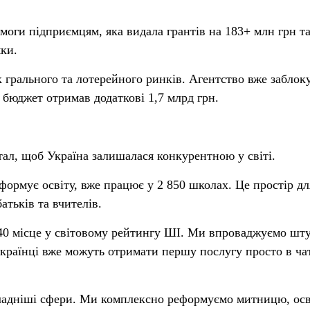
моги підприємцям, яка видала грантів на 183+ млн грн т
мки.
 грального та лотерейного ринків. Агентство вже заблок
а бюджет отримав додаткові 1,7 млрд грн.
тал, щоб Україна залишалася конкурентною у світі.
формує освіту, вже працює у 2 850 школах. Це простір дл
атьків та вчителів.
 40 місце у світовому рейтингу ШІ. Ми впроваджуємо шт
країнці вже можуть отримати першу послугу просто в чат
ладніші сфери. Ми комплексно реформуємо митницю, осв