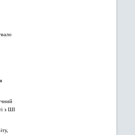
а
увало
я
учний
і з ШІ
іту,