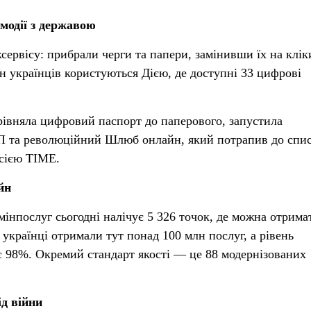
модії з державою
ервісу: прибрали черги та папери, замінивши їх на клік
лн українців користуються Дією, де доступні 33 цифрові
рівняла цифровий паспорт до паперового, запустила
 та революційний Шлюб онлайн, який потрапив до спи
рсією TIME.
йн
інпослуг сьогодні налічує 5 326 точок, де можна отрима
в українці отримали тут понад 100 млн послуг, а рівень
ає 98%. Окремий стандарт якості — це 88 модернізованих
ід війни