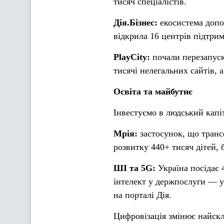
тисяч спеціалістів.
Дія.Бізнес:
екосистема допо
відкрила 16 центрів підтри
PlayCity:
почали перезапуск
тисячі нелегальних сайтів, 
Освіта та майбутнє
Інвестуємо в людський капі
Мрія:
застосунок, що транс
розвитку 440+ тисяч дітей, б
ШІ та 5G:
Україна посідає
інтелект у держпослуги — у
на порталі Дія.
Цифровізація змінює найск