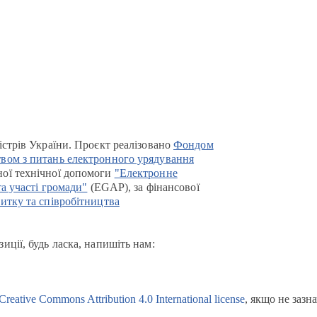
істрів України. Проєкт реалізовано
Фондом
вом з питань електронного урядування
ої технічної допомоги
"Електронне
та участі громади"
(EGAP), за фінансової
итку та співробітництва
иції, будь ласка, напишіть нам:
Creative Commons Attribution 4.0 International license
, якщо не зазн