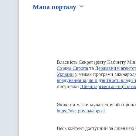
Мапа порталу
Перейти на сайт Ukraine.ua
Власність Секретаріату Кабінету Мін
Східна Європа
та
Державним агентст
України
у межах програми міжнародн
врядування задля підзвітності влади 
підтримки
Швейцарської агенції розв
Якщо ви маєте зауваження або пропоз
https://ukc.gov.ua/appeal
Весь контент доступний за ліцензією