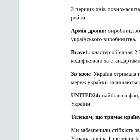
З перших днів повномасшта
рейки.
Армія дронів:
виробництво 
українського виробництва.
Brave1:
кластер об’єднав 2 
кодифіковані за стандарта
Зв'язок:
Україна отримала п
мереж українці залишаються 
UNITED24:
найбільша фанд
України.
Телеком, що тримає країн
Ми забезпечили стійкість зв
Україна посіла 1-ше місце у 