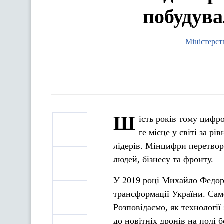
побудув
Міністерст
Ш
ість років тому цифр
ге місце у світі за р
лідерів. Мінцифри перетвори
людей, бізнесу та фронту.
У 2019 році Михайло Федор
трансформації України. Саме
Розповідаємо, як технології
до новітніх дронів на полі 