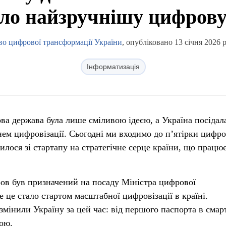
ало найзручнішу цифрову
во цифрової трансформації України
, опубліковано 13 січня 2026 
Інформатизація
ова держава була лише сміливою ідеєю, а Україна посідал
івнем цифровізації. Сьогодні ми входимо до п’ятірки цифр
лося зі стартапу на стратегічне серце країни, що працю
ов був призначений на посаду Міністра цифрової
 це стало стартом масштабної цифровізації в країні.
 змінили Україну за цей час: від першого паспорта в смар
бою.