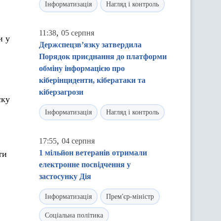
Інформатизація
Нагляд і контроль
,
11:38
05 серпня
и у
Держспецзв’язку затвердила
Порядок приєднання до платформи
обміну інформацією про
кіберінциденти, кібератаки та
кіберзагрози
ску
Інформатизація
Нагляд і контроль
,
17:55
04 серпня
1 мільйон ветеранів отримали
ти
електронне посвідчення у
застосунку Дія
Інформатизація
Прем'єр-міністр
Соціальна політика