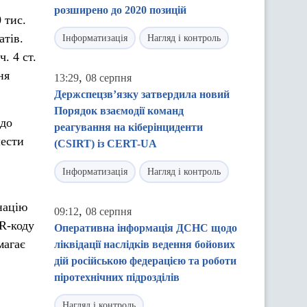
розширено до 2020 позицій
 тис.
атів.
Інформатизація
Нагляд і контроль
. 4 ст.
ня
,
13:29
08 серпня
Держспецзв’язку затвердила новий
Порядок взаємодії команд
 до
реагування на кіберінциденти
шести
(CSIRT) із CERT-UA
Інформатизація
Нагляд і контроль
націю
,
09:12
08 серпня
R-коду
Оперативна інформація ДСНС щодо
магає
ліквідації наслідків ведення бойових
дій російською федерацією та роботи
піротехнічних підрозділів
Нагляд і контроль