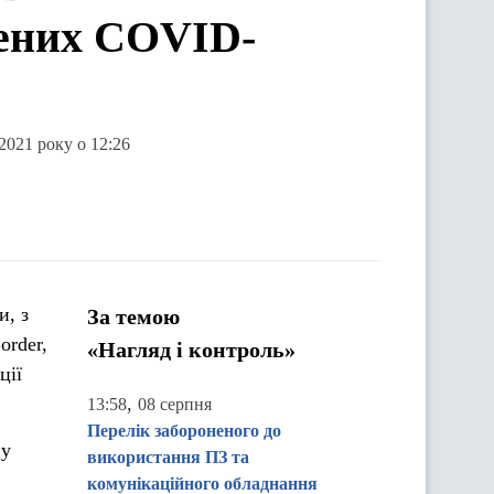
лених COVID-
2021 року о 12:26
и, з
За темою
order,
«Нагляд і контроль»
ції
,
13:58
08 серпня
Перелік забороненого до
ну
використання ПЗ та
комунікаційного обладнання