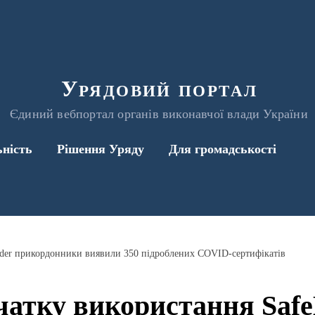
Урядовий портал
Єдиний вебпортал органів виконавчої влади України
ьність
Рішення Уряду
Для громадськості
rder прикордонники виявили 350 підроблених COVID-сертифікатів
чатку використання Saf