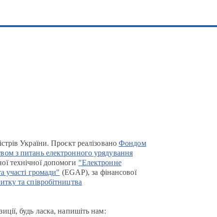
істрів України. Проєкт реалізовано
Фондом
вом з питань електронного урядування
ої технічної допомоги
"Електронне
та участі громади"
(EGAP), за фінансової
итку та співробітництва
иції, будь ласка, напишіть нам: