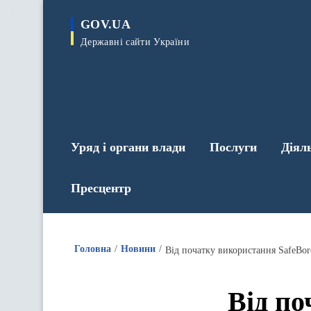
до
основного
GOV.UA
вмісту
Державні сайти України
Уряд і органи влади
Послуги
Діял
Пресцентр
Головна
Новини
Від початку використання SafeBo
Від по