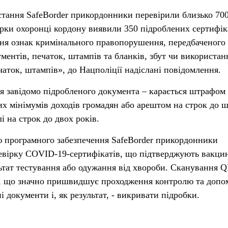
стання SafeBorder прикордонники перевірили близько 700
ірки охоронці кордону виявили 350 підроблених сертифік
ня ознак кримінального правопорушення, передбаченого ч
ентів, печаток, штампів та бланків, збут чи використан
чаток, штампів», до Нацполіції надіслані повідомлення.
 завідомо підробленого документа – карається штрафом
их мінімумів доходів громадян або арештом на строк до 
і на строк до двох років.
ю програмного забезпечення SafeBorder прикордонники
евірку COVID-19-сертифікатів, що підтверджують вакци
ьтат тестування або одужання від хвороби. Сканування Q
нд, що значно пришвидшує проходження контролю та допо
 документи і, як результат, - викривати підробки.