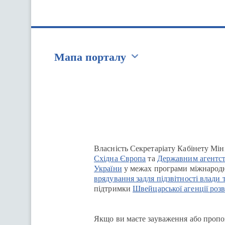
Мапа порталу
Перейти на сайт Ukraine.ua
Власність Секретаріату Кабінету Мін
Східна Європа
та
Державним агентст
України
у межах програми міжнародн
врядування задля підзвітності влади 
підтримки
Швейцарської агенції розв
Якщо ви маєте зауваження або пропоз