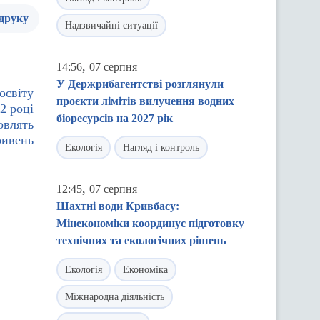
 друку
Надзвичайні ситуації
,
14:56
07 серпня
У Держрибагентстві розглянули
освіту
проєкти лімітів вилучення водних
2 році
біоресурсів на 2027 рік
овлять
ривень
Екологія
Нагляд і контроль
,
12:45
07 серпня
Шахтні води Кривбасу:
Мінекономіки координує підготовку
технічних та екологічних рішень
Екологія
Економіка
Міжнародна діяльність