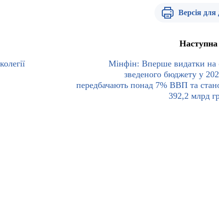
Версія для
Наступна
колегії
Мінфін: Вперше видатки на 
зведеного бюджету у 202
передбачають понад 7% ВВП та стан
392,2 млрд г