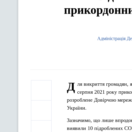
прикордонни
Адміністрація Д
Д
ля викриття громадян, 
серпня 2021 року прик
розроблене Довірчою мереж
України.
Зазначимо, що лише впродо
виявили 10 підроблених CO