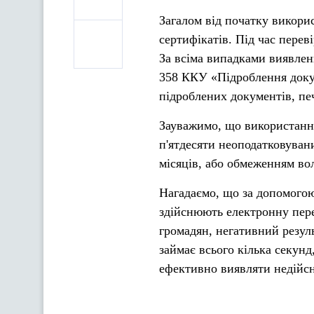
Загалом від початку викори
сертифікатів. Під час перев
За всіма випадками виявлен
358 ККУ «Підроблення докум
підроблених документів, пе
Зауважимо, що використання
п'ятдесяти неоподатковуван
місяців, або обмеженням вол
Нагадаємо, що за допомого
здійснюють електронну пер
громадян, негативний резул
займає всього кілька секу
ефективно виявляти недійсні