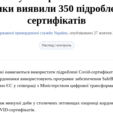
ки виявили 350 підроб
сертифікатів
ержавної прикордонної служби України
, опубліковано 27 жовтня 
Нагляд і контроль
які намагаються використати підроблені Covid-сертифікат
ордонники використовують програмне забезпечення SafeB
ею ЄС у співпраці з Міністерством цифрової трансформа
вж минулої доби у столичних летовищах охоронці кордо
VID-сертифікатів.