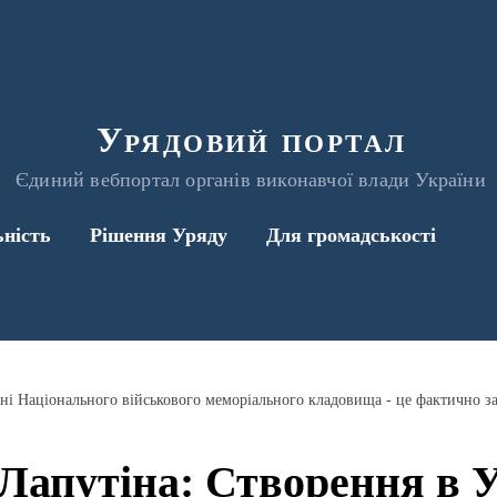
Урядовий портал
Єдиний вебпортал органів виконавчої влади України
ьність
Рішення Уряду
Для громадськості
Лапутіна: Створення в У