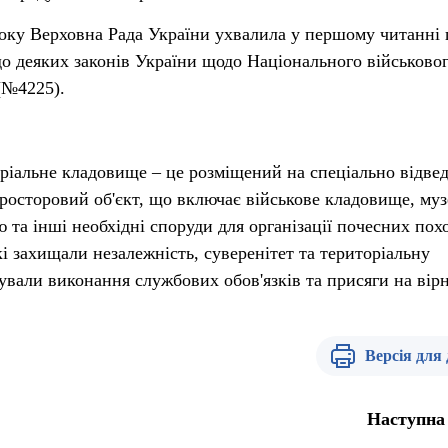
року Верховна Рада України ухвалила у першому читанні 
до деяких законів України щодо Національного військово
(№4225).
ріальне кладовище – це розміщений на спеціально відве
просторовий об'єкт, що включає військове кладовище, му
 та інші необхідні споруди для організації почесних пох
кі захищали незалежність, суверенітет та територіальну
чували виконання службових обов'язків та присяги на вірн
Версія для
Наступна