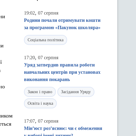
,
19:02
07 серпня
їни
Родини почали отримувати кошти
за програмою «Пакунок школяра»
Соціальна політика
ли
,
17:20
07 серпня
ї
Уряд затвердив правила роботи
а
навчальних центрів при установах
виконання покарань
но
Закон і право
Засідання Уряду
Освіта і наука
вником
,
17:07
07 серпня
еться
Мін’юст роз’яснює: чи є обмеження
у виборі імені дитини?