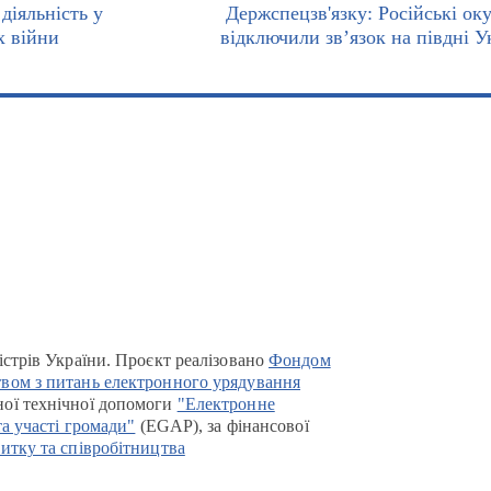
діяльність у
Держспецзв'язку: Російські ок
х війни
відключили зв’язок на півдні У
істрів України. Проєкт реалізовано
Фондом
вом з питань електронного урядування
ої технічної допомоги
"Електронне
та участі громади"
(EGAP), за фінансової
итку та співробітництва