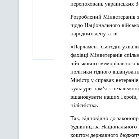
перепоховань українських З
Розроблений Мінветеранів з
щодо Національного військ
народних депутатів.
«Парламент сьогодні ухвали
фахівці Мінветеранів спіль
військового меморіального 
політики гідного вшануванн
Міністр у справах ветерані
культури пам’яті незалежно
вшановувати наших Героїв, як
цілісність».
Так, відповідно до законопр
будівництва Національного 
коштом державного бюджету