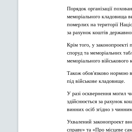
Порядок організації похован
меморіального кладовища ви
померлих на території Наці
за рахунок коштів державно
Крім того, у законопроекті
споруд та меморіальних таб
меморіального військового 
Також обов'язково нормою в
під військове кладовище.
У разі осквернення могил ч
здійснюється за рахунок ко
винних осіб згідно з чинни
Ухвалений законопроект вно
справу» та «Про місцеве са