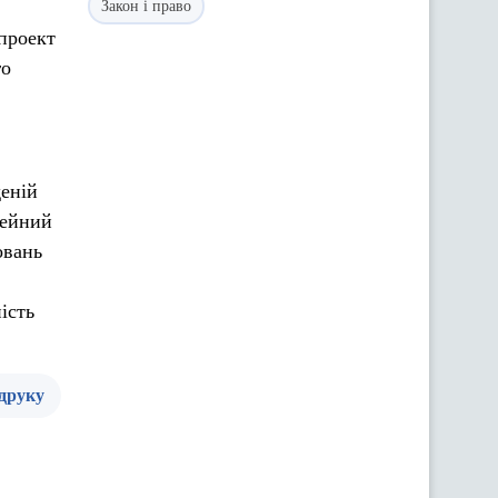
Закон і право
проект
го
деній
зейний
овань
ість
 друку