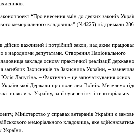
ахисників.
аконопроект “Про внесення змін до деяких законів Укра
ового меморіального кладовища” (№4225) підтримали 286
в дійсно важливий і потрібний закон, над яким працюва
но з народними депутатами. Створення Національного
кладовища закладе основу практичної реалізації державно
я загиблих Захисників та Захисниць України, – зазначил
в Юлія Лапутіна. – Фактично – це започаткування основ
ї Української Держави про полеглих Воїнів. Ми маємо гід
і полягли за Україну, за її суверенітет і територіальну
оекту, Міністерство у справах ветеранів України є замо
військового меморіального кладовища, яке здійснюватим
 України.