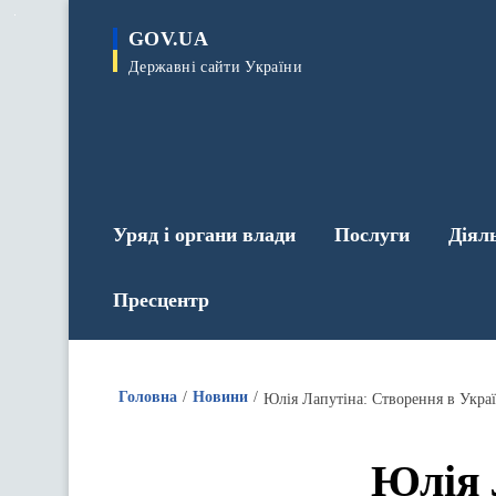
до
основного
GOV.UA
вмісту
Державні сайти України
Уряд і органи влади
Послуги
Діял
Пресцентр
Головна
Новини
Юлія 