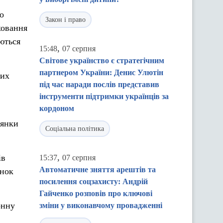
о
Закон і право
ховання
ються
,
15:48
07 серпня
Світове українство є стратегічним
партнером України: Денис Улютін
них
під час наради послів представив
інструменти підтримки українців за
кордоном
лянки
Соціальна політика
,
ів
15:37
07 серпня
Автоматичне зняття арештів та
унок
посилення соцзахисту: Андрій
Гайченко розповів про ключові
онну
зміни у виконавчому провадженні