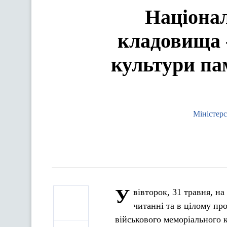
Націонал
кладовища 
культури па
Міністерс
У
вівторок, 31 травня, н
читанні та в цілому пр
військового меморіального к