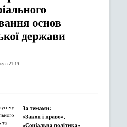
ріального
вання основ
ької держави
ку о 21:19
другому
За темами:
ального
«Закон і право»,
 та
«Соціальна політика»