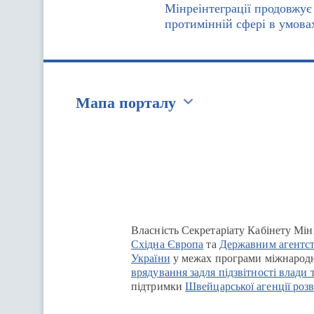
Мінреінтеграції продовжує 
протимінній сфері в умова
Мапа порталу
Перейти на сайт Ukraine.ua
Власність Секретаріату Кабінету Мін
Східна Європа
та
Державним агентст
України
у межах програми міжнародн
врядування задля підзвітності влади 
підтримки
Швейцарської агенції розв