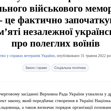
ьного військового мемо
- це фактично започатку
м’яті незалежної українс
про полеглих воїнів
тво у справах ветеранів України
, опубліковано 31 травня 2022 ро
Закон і право
Соціальна політика
а черговому засіданні Верховна Рада України ухвалила у 
оект закону, який передбачає створення в Україні Націон
ладовища, а також визначає порядок організації поховань