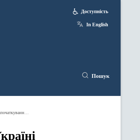
Доступність
In English
Пошук
Юлія Лапутіна: Створення в Україні Національного військового меморіального кладовища - це фактично започаткування основ культури пам’яті незалежної української держави про полеглих воїнів
країні