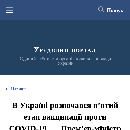
до
основного
Пошук
вмісту
Меню
Урядовий портал
Єдиний вебпортал органів виконавчої влади
України
Новини
В Україні розпочався п’ятий
етап вакцинації проти
COVID-19, — Прем’єр-міністр