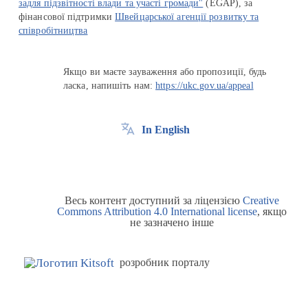
задля підзвітності влади та участі громади"
(EGAP), за
фінансової підтримки
Швейцарської агенції розвитку та
співробітництва
Якщо ви маєте зауваження або пропозиції, будь
ласка, напишіть нам:
https://ukc.gov.ua/appeal
In English
Весь контент доступний за ліцензією
Creative
Commons Attribution 4.0 International license
, якщо
не зазначено інше
розробник порталу