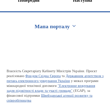
Попередня
Наступна
Мапа порталу
Перейти на сайт Ukraine.ua
Власність Секретаріату Кабінету Міністрів України. Проєкт
реалізовано
Фондом Східна Європа
та
Державним агентством з
питань електронного урядування України
у межах програми
міжнародної технічної допомоги
"Електронне врядування
задля підзвітності влади та участі громади"
(EGAP), за
фінансової підтримки
Швейцарської агенції розвитку та
співробітництва