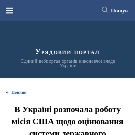
до
основного
Пошук
вмісту
Меню
Урядовий портал
Єдиний вебпортал органів виконавчої влади
України
Новини
В Україні розпочала роботу
місія США щодо оцінювання
системи державного