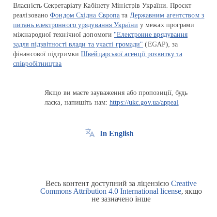
Власність Секретаріату Кабінету Міністрів України. Проєкт
реалізовано
Фондом Східна Європа
та
Державним агентством з
питань електронного урядування України
у межах програми
міжнародної технічної допомоги
"Електронне врядування
задля підзвітності влади та участі громади"
(EGAP), за
фінансової підтримки
Швейцарської агенції розвитку та
співробітництва
Якщо ви маєте зауваження або пропозиції, будь
ласка, напишіть нам:
https://ukc.gov.ua/appeal
In English
Весь контент доступний за ліцензією
Creative
Commons Attribution 4.0 International license
, якщо
не зазначено інше