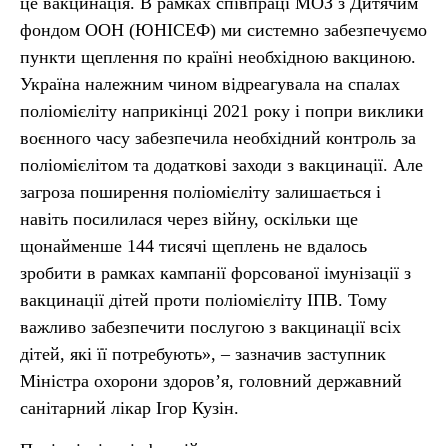
це вакцинація. В рамках співпраці МОЗ з Дитячим
фондом ООН (ЮНІСЕФ) ми системно забезпечуємо
пункти щеплення по країні необхідною вакциною.
Україна належним чином відреагувала на спалах
поліомієліту наприкінці 2021 року і попри виклики
воєнного часу забезпечила необхідний контроль за
поліомієлітом та додаткові заходи з вакцинації. Але
загроза поширення поліомієліту залишається і
навіть посилилася через війну, оскільки ще
щонайменше 144 тисячі щеплень не вдалось
зробити в рамках кампанії форсованої імунізації з
вакцинації дітей проти поліомієліту ІПВ. Тому
важливо забезпечити послугою з вакцинації всіх
дітей, які її потребують», – зазначив заступник
Міністра охорони здоров’я, головний державний
санітарний лікар Ігор Кузін.