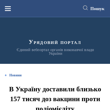
до
основного
Пошук
вмісту
Меню
Урядовий портал
Єдиний вебпортал органів виконавчої влади
України
Новини
В Україну доставили близько
157 тисяч доз вакцини проти
поліомієліту