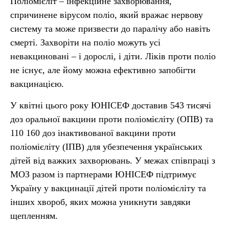
Поліомієліт – інфекційне захворювання,
спричинене вірусом поліо, який вражає нервову
систему та може призвести до паралічу або навіть
смерті. Захворіти на поліо можуть усі
невакциновані – і дорослі, і діти. Ліків проти поліо
не існує, але йому можна ефективно запобігти
вакцинацією.
У квітні цього року ЮНІСЕФ доставив 543 тисячі
доз оральної вакцини проти поліомієліту (ОПВ) та
110 160 доз інактивованої вакцини проти
поліомієліту (ІПВ) для убезпечення українських
дітей від важких захворювань. У межах співпраці з
МОЗ разом із партнерами ЮНІСЕФ підтримує
Україну у вакцинації дітей проти поліомієліту та
інших хвороб, яких можна уникнути завдяки
щепленням.