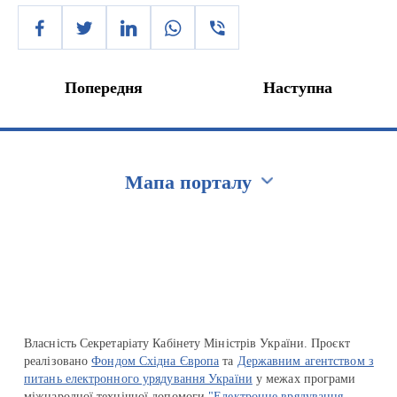
Попередня
Наступна
Мапа порталу
Перейти на сайт Ukraine.ua
Власність Секретаріату Кабінету Міністрів України. Проєкт
реалізовано
Фондом Східна Європа
та
Державним агентством з
питань електронного урядування України
у межах програми
міжнародної технічної допомоги
"Електронне врядування