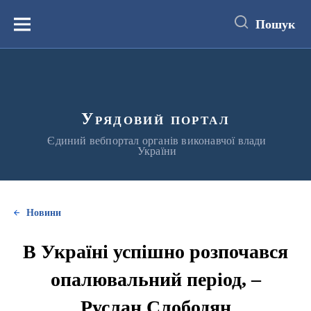
до
основного
Пошук
вмісту
Меню
Урядовий портал
Єдиний вебпортал органів виконавчої влади
України
Новини
В Україні успішно розпочався
опалювальний період, –
Руслан Слободян