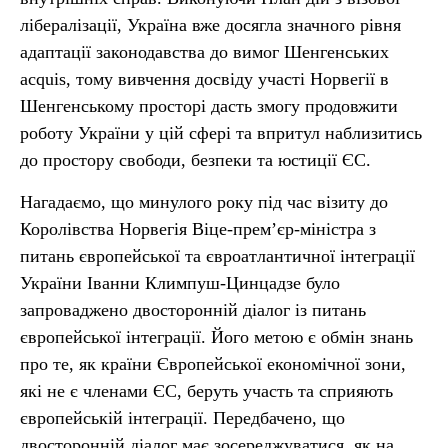
лібералізації, Україна вже досягла значного рівня
адаптації законодавства до вимог Шенгенських
acquis, тому вивчення досвіду участі Норвегії в
Шенгенському просторі дасть змогу продовжити
роботу України у цій сфері та впритул наблизитись
до простору свободи, безпеки та юстиції ЄС.
Нагадаємо, що минулого року під час візиту до
Королівства Норвегія Віце-прем’єр-міністра з
питань європейської та євроатлантичної інтеграції
України Іванни Климпуш-Цинцадзе було
запроваджено двосторонній діалог із питань
європейської інтеграції. Його метою є обмін знань
про те, як країни Європейської економічної зони,
які не є членами ЄС, беруть участь та сприяють
європейській інтеграції. Передбачено, що
двосторонній діалог має зосереджуватися, як на