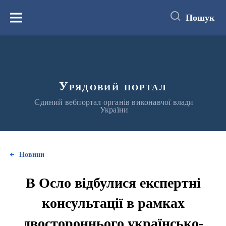
до
основного
Пошук
вмісту
Меню
Урядовий портал
Єдиний вебпортал органів виконавчої влади
України
Новини
В Осло відбулися експертні
консультації в рамках
двостороннього українсько-