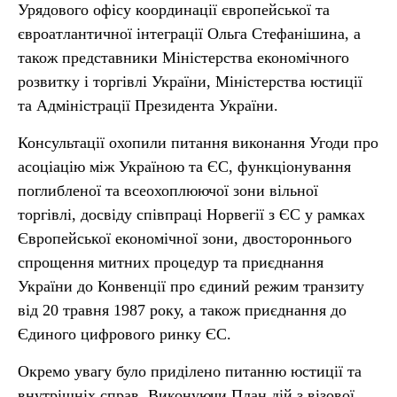
Урядового офісу координації європейської та
євроатлантичної інтеграції Ольга Стефанішина, а
також представники Міністерства економічного
розвитку і торгівлі України, Міністерства юстиції
та Адміністрації Президента України.
Консультації охопили питання виконання Угоди про
асоціацію між Україною та ЄС, функціонування
поглибленої та всеохоплюючої зони вільної
торгівлі, досвіду співпраці Норвегії з ЄС у рамках
Європейської економічної зони, двостороннього
спрощення митних процедур та приєднання
України до Конвенції про єдиний режим транзиту
від 20 травня 1987 року, а також приєднання до
Єдиного цифрового ринку ЄС.
Окремо увагу було приділено питанню юстиції та
внутрішніх справ. Виконуючи План дій з візової