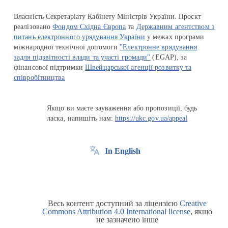
Власність Секретаріату Кабінету Міністрів України. Проєкт
реалізовано
Фондом Східна Європа
та
Державним агентством з
питань електронного урядування України
у межах програми
міжнародної технічної допомоги
"Електронне врядування
задля підзвітності влади та участі громади"
(EGAP), за
фінансової підтримки
Швейцарської агенції розвитку та
співробітництва
Якщо ви маєте зауваження або пропозиції, будь
ласка, напишіть нам:
https://ukc.gov.ua/appeal
In English
Весь контент доступний за ліцензією
Creative
Commons Attribution 4.0 International license
, якщо
не зазначено інше