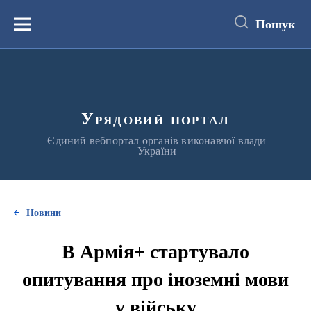
до
основного
Пошук
вмісту
Меню
Урядовий портал
Єдиний вебпортал органів виконавчої влади
України
Новини
В Армія+ стартувало
опитування про іноземні мови
у війську