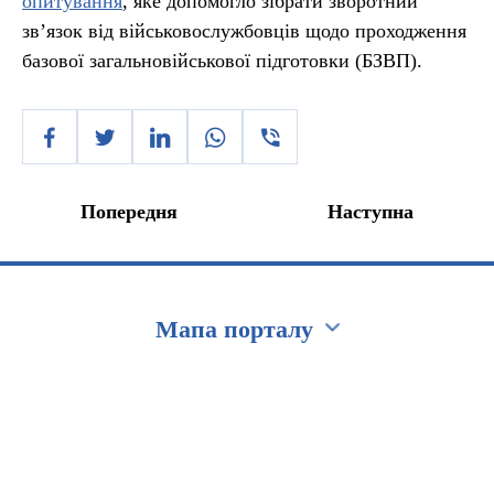
опитування
, яке допомогло зібрати зворотний
зв’язок від військовослужбовців щодо проходження
базової загальновійськової підготовки (БЗВП).
Попередня
Наступна
Мапа порталу
Перейти на сайт Ukraine.ua