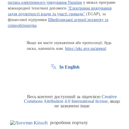
питань електронного урядування України
у межах програми
міжнародної технічної допомоги
"Електронне врядування
задля підзвітності влади та участі громади"
(EGAP), за
фінансової підтримки
Швейцарської агенції розвитку та
співробітництва
Якщо ви маєте зауваження або пропозиції, будь
ласка, напишіть нам:
https://ukc.gov.ua/appeal
In English
Весь контент доступний за ліцензією
Creative
Commons Attribution 4.0 International license
, якщо
не зазначено інше
розробник порталу