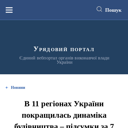
до
основного
Пошук
вмісту
Меню
Урядовий портал
Єдиний вебпортал органів виконавчої влади
України
Новини
В 11 регіонах України
покращилась динаміка
будівництва – підсумки за 7