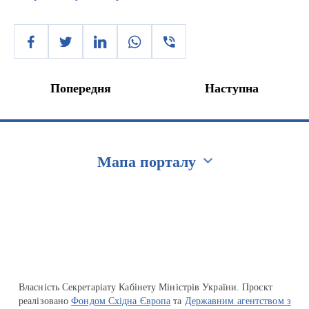
Попередня
Наступна
Мапа порталу
Перейти на сайт Ukraine.ua
Власність Секретаріату Кабінету Міністрів України. Проєкт
реалізовано
Фондом Східна Європа
та
Державним агентством з