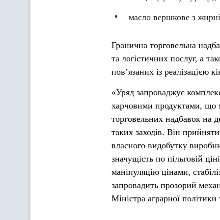
масло вершкове з жирн
Гранична торговельна надб
та логістичних послуг, а та
пов’язаних із реалізацією к
«Уряд запроваджує комплекс
харчовими продуктами, що 
торговельних надбавок на де
таких заходів. Він прийнят
власного видобутку виробни
значущість по пільговій ці
маніпуляцію цінами, стабілі
запровадить прозорий механ
Міністра аграрної політики