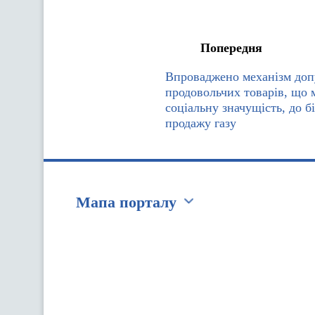
Попередня
Впроваджено механізм доп
продовольчих товарів, що 
соціальну значущість, до б
продажу газу
Мапа порталу
Перейти на сайт Ukraine.ua