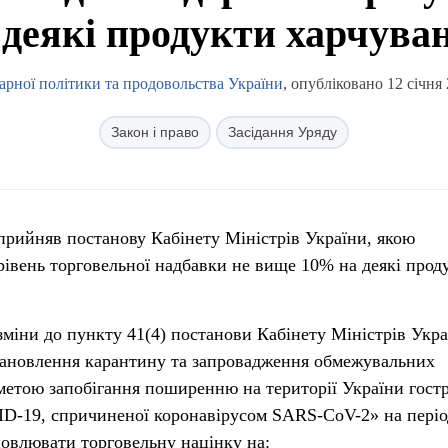
 деякі продукти харчува
арної політики та продовольства України
, опубліковано 12 січня
Закон і право
Засідання Уряду
д прийняв постанову Кабінету Міністрів України, якою
івень торговельної надбавки не вище 10% на деякі прод
зміни до пункту 41(4) постанови Кабінету Міністрів Укра
тановлення карантину та запровадження обмежувальних
 метою запобігання поширенню на території України гостр
D-19, спричиненої коронавірусом SARS-CoV-2» на період
овлювати торговельну націнку на: