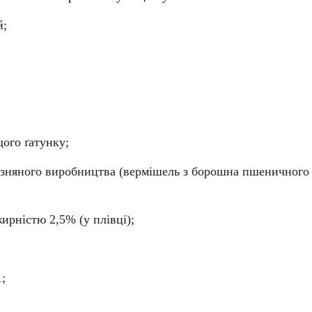
й;
ого ґатунку;
изняного виробництва (вермішель з борошна пшеничного
ирністю 2,5% (у плівці);
1;