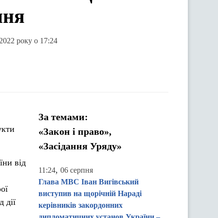
ння
 2022 року о 17:24
За темами:
укти
«Закон і право»,
«Засідання Уряду»
їни від
,
11:24
06 серпня
Глава МВС Іван Вигівський
ої
виступив на щорічній Нараді
 дії
керівників закордонних
дипломатичних установ України –