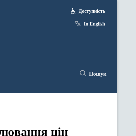
Доступність
In English
Пошук
лювання цін