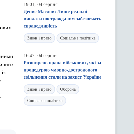
,
19:01
04 серпня
Денис Маслов: Лише реальні
виплати постраждалим забезпечать
справедливість
гових
Закон і право
Соціальна політика
,
16:47
04 серпня
упними
Розширено права військових, які за
ничних
процедурою умовно-дострокового
 із
звільнення стали на захист України
у
Закон і право
Оборона
ь
Соціальна політика