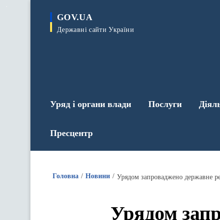
до
основного
GOV.UA
вмісту
Державні сайти України
Уряд і органи влади
Послуги
Діял
Пресцентр
Головна
Новини
Урядом запроваджено державне ре
Урядом зап