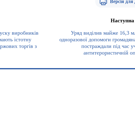
Версія для
Наступна
уску виробників
Уряд виділив майже 16,3 м
мають істотну
одноразової допомоги громадяна
іржових торгів з
постраждали під час уч
антитерористичній оп