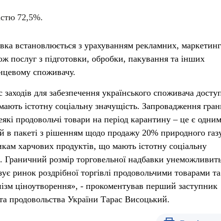
істю 72,5%.
авка встановлюється з урахуванням рекламних, маркетин
кож послуг з підготовки, обробки, пакування та інших
інцевому споживачу.
 заходів для забезпечення українського споживача дост
мають істотну соціальну значущість. Запровадження гра
які продовольчі товари на період карантину – це є одним
ий в пакеті з рішенням щодо продажу 20% природного газ
кам харчових продуктів, що мають істотну соціальну
ні. Граничний розмір торговельної надбавки унеможливит
зує ринок роздрібної торгівлі продовольчими товарами та
ізм ціноутворення», - прокоментував перший заступник
 та продовольства України Тарас Висоцький.