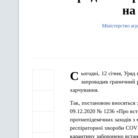
на
Міністерство агр
С
ьогодні, 12 січня, Уря
запровадив граничний р
харчування.
Так, постановою вносяться 
09.12.2020 № 1236 «Про вс
протиепідемічних заходів з
респіраторної хвороби COVI
карантину заборонено встан