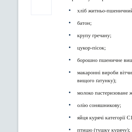
хліб житньо-пшенични
батон;
крупу гречану;
цукор-пісок;
борошно пшеничне вищ
макаронні вироби вітч
вищого ґатунку);
молоко пастеризоване ж
олію соняшникову;
яйця курячі категорії С
птицю (тушку курячу);