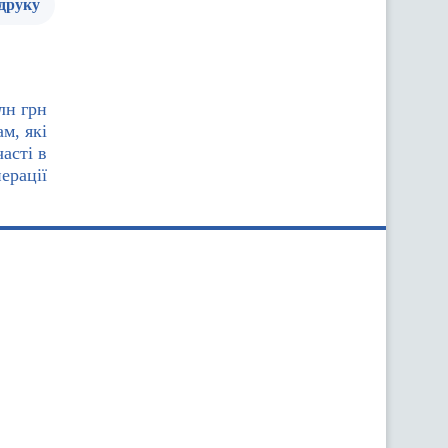
 друку
лн грн
м, які
асті в
ерації