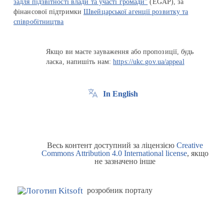
задля підзвітності влади та участі громади"
(EGAP), за
фінансової підтримки
Швейцарської агенції розвитку та
співробітництва
Якщо ви маєте зауваження або пропозиції, будь
ласка, напишіть нам:
https://ukc.gov.ua/appeal
In English
Весь контент доступний за ліцензією
Creative
Commons Attribution 4.0 International license
, якщо
не зазначено інше
розробник порталу