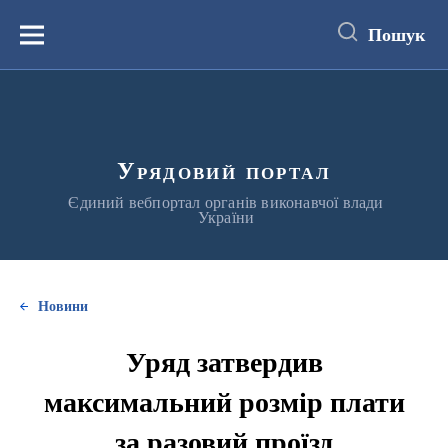
до
основного
Пошук
вмісту
Меню
Урядовий портал
Єдиний вебпортал органів виконавчої влади
України
Новини
Уряд затвердив
максимальний розмір плати
за разовий проїзд